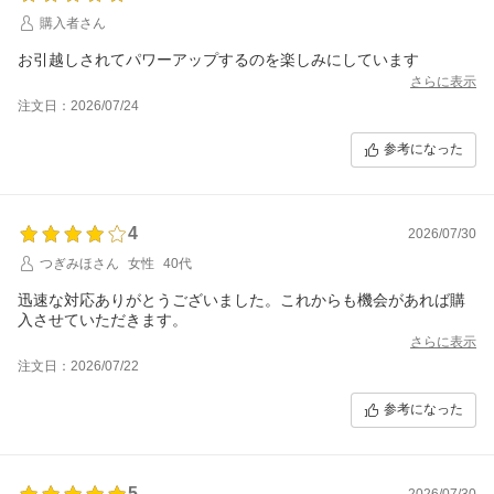
購入者さん
お引越しされてパワーアップするのを楽しみにしています
さらに表示
注文日：2026/07/24
参考になった
4
2026/07/30
つぎみほさん
女性
40代
迅速な対応ありがとうございました。これからも機会があれば購
入させていただきます。
さらに表示
注文日：2026/07/22
参考になった
5
2026/07/30