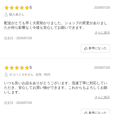
5
2026/07/28
購入者さん
配送がとても早く大変助かりました。ショップの変更がありまし
たが何ら影響なく今後も安心してお願いできます。
さらに表示
注文日：2026/07/19
参考になった
5
2026/07/28
ネコハミガキさん
女性
40代
いつも良いお品をありがとうございます。迅速丁寧に対応してい
ただき、安心してお買い物ができます。これからもよろしくお願
いします。
さらに表示
注文日：2026/07/20
参考になった