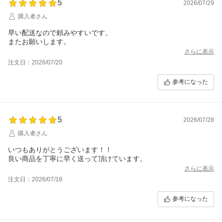
5
2026/07/29
購入者さん
早い配送なので頼みやすいです。
またお願いします。
さらに表示
注文日：2026/07/20
参考になった
5
2026/07/28
購入者さん
いつもありがとうございます！！
良い商品を丁寧に早く送って頂けています。
さらに表示
注文日：2026/07/18
参考になった