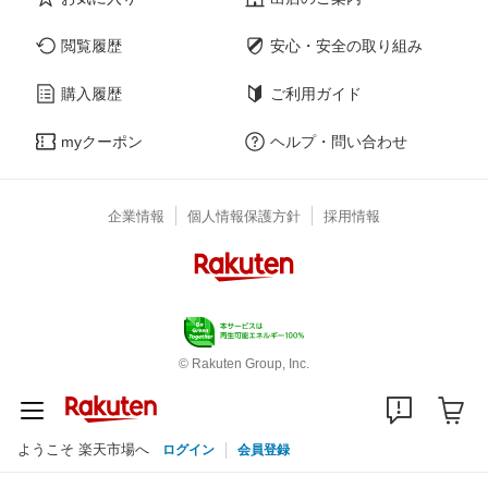
閲覧履歴
安心・安全の取り組み
購入履歴
ご利用ガイド
myクーポン
ヘルプ・問い合わせ
企業情報
個人情報保護方針
採用情報
© Rakuten Group, Inc.
ようこそ 楽天市場へ
ログイン
会員登録