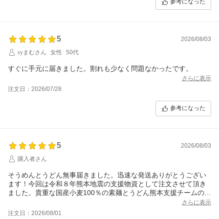
参考になった
5
2026/08/03
syまむさん
女性
50代
すぐに手元に届きました。割れも少なく問題なかったです。
さらに表示
注文日：2026/07/28
参考になった
5
2026/08/03
購入者さん
そうめんとうどん無事届きました。迅速な発送ありがとうござい
ます！今回は令和８年熊本地震の支援物資として注文させて頂き
ました。貴重な国産小麦100％の素麺とうどん熊本支援チームの炊
き出し用に使わせて頂きます。現在、佐川急便しか配送してない
さらに表示
エリアなので直接持参しようと思います。機会がありましたらま
注文日：2026/08/01
たよろしくお願いいたします。