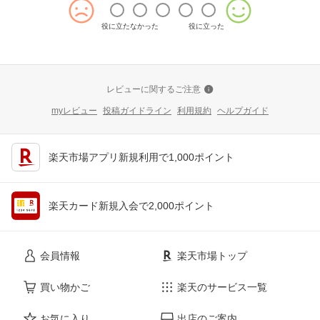
役に立たなかった
役に立った
レビューに関するご注意
myレビュー
投稿ガイドライン
利用規約
ヘルプガイド
楽天市場アプリ新規利用で1,000ポイント
楽天カード新規入会で2,000ポイント
会員情報
楽天市場トップ
買い物かご
楽天のサービス一覧
お気に入り
出店のご案内