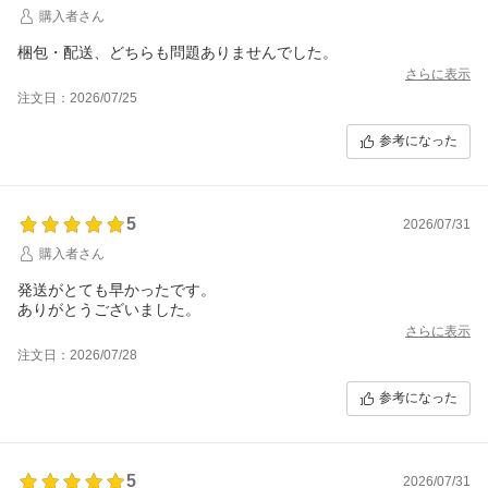
購入者さん
梱包・配送、どちらも問題ありませんでした。
さらに表示
注文日：2026/07/25
参考になった
5
2026/07/31
購入者さん
発送がとても早かったです。
ありがとうございました。
さらに表示
注文日：2026/07/28
参考になった
5
2026/07/31