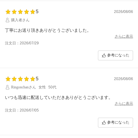
5
2026/08/06
購入者さん
丁寧にお送り頂きありがとうございました。
さらに表示
注文日：2026/07/29
参考になった
5
2026/08/06
Ringonchanさん
女性
50代
いつも迅速に配送していただきありがとうございます。
さらに表示
注文日：2026/07/05
参考になった