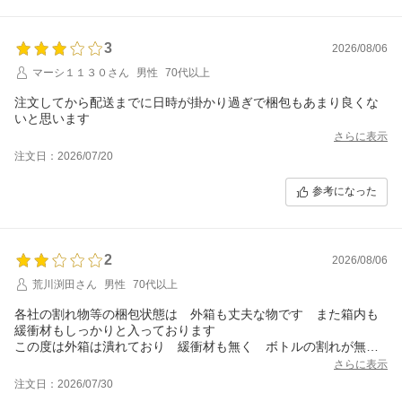
3
2026/08/06
マーシ１１３０さん
男性
70代以上
注文してから配送までに日時が掛かり過ぎで梱包もあまり良くな
いと思います
さらに表示
注文日：2026/07/20
参考になった
2
2026/08/06
荒川渕田さん
男性
70代以上
各社の割れ物等の梱包状態は 外箱も丈夫な物です また箱内も
緩衝材もしっかりと入っております
この度は外箱は潰れており 緩衝材も無く ボトルの割れが無か
ったのが不思議なくらいです
さらに表示
注文日：2026/07/30