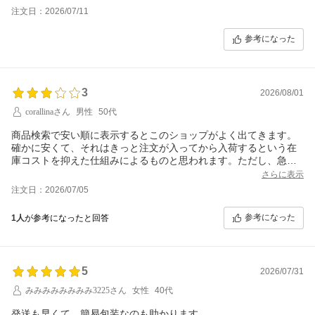
注文日：2026/07/11
参考になった
3
2026/08/01
corallinaさん
男性
50代
商品検索で安い順に表示するとこのショップがよく出てきます。
確かに安くて、それはきっと注文が入ってから入荷するという在
庫コストを抑えた仕組みによるものと思われます。ただし、急い
でいる方は要注意。前回は注文から配達まで10日間と、まあそん
さらに表示
なものかと思いましたが、今回は24日間かかりました。
注文日：2026/07/05
参考になった
1人
が参考になったと回答
5
2026/07/31
みみみみみみみみ3225さん
女性
40代