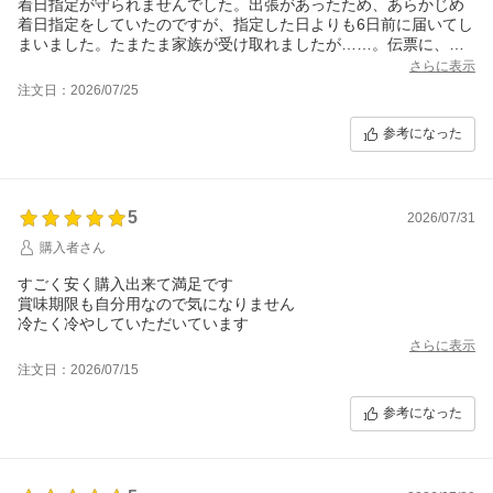
着日指定が守られませんでした。出張があったため、あらかじめ
着日指定をしていたのですが、指定した日よりも6日前に届いてし
まいました。たまたま家族が受け取れましたが……。伝票に、着
日についての記載がなかったので、最初から着日指定せず発送さ
さらに表示
れたものと思います。購入履歴は、確実に着日指定されていまし
注文日：2026/07/25
た。お店のご担当者さんの目にとまり、改善に役立てば幸いで
す。
参考になった
5
2026/07/31
購入者さん
すごく安く購入出来て満足です
賞味期限も自分用なので気になりません
冷たく冷やしていただいています
さらに表示
注文日：2026/07/15
参考になった