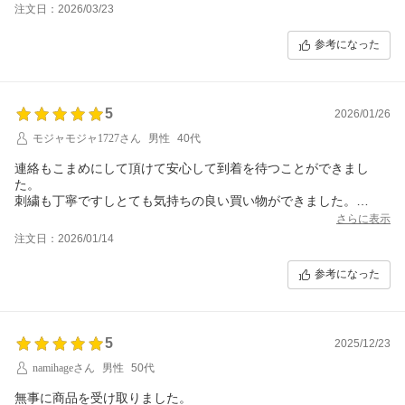
注文日：2026/03/23
参考になった
5
2026/01/26
モジャモジャ1727さん
男性
40代
連絡もこまめにして頂けて安心して到着を待つことができまし
た。
刺繍も丁寧ですしとても気持ちの良い買い物ができました。
ありがとうございました。
さらに表示
またリピートしたいと思います！
注文日：2026/01/14
刺繍の文字の書体の見本を載せて頂ければ
参考になった
ありがたいと思います。
対応がとても丁寧なので良いショップだと思います！
5
2025/12/23
namihageさん
男性
50代
無事に商品を受け取りました。