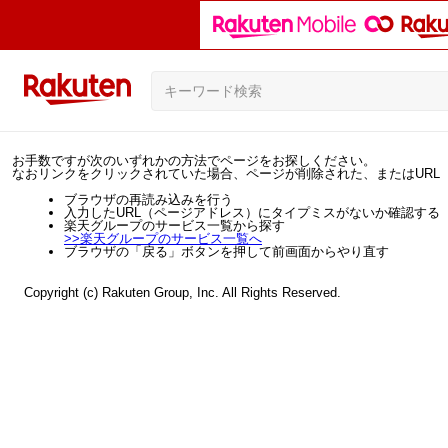
お手数ですが次のいずれかの方法でページをお探しください。
なおリンクをクリックされていた場合、ページが削除された、またはURL
ブラウザの再読み込みを行う
入力したURL（ページアドレス）にタイプミスがないか確認する
楽天グループのサービス一覧から探す
>>
楽天グループのサービス一覧へ
ブラウザの「戻る」ボタンを押して前画面からやり直す
Copyright (c) Rakuten Group, Inc. All Rights Reserved.