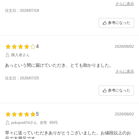
ら、よろしくお願いします。
さらに表示
注文日：2026/07/18
参考になった
4
2026/08/02
購入者さん
あっという間に届けていただき、とても助かりました。
さらに表示
注文日：2026/07/25
参考になった
5
2026/08/02
pokopon654さん
女性
60代
早々に送っていただきありがとうございました。お値段以上のお
品で大満足です。