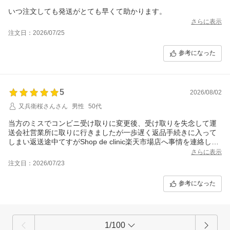
いつ注文しても発送がとても早くて助かります。
さらに表示
注文日：2026/07/25
参考になった
5
2026/08/02
又兵衛桜さんさん
男性
50代
当方のミスでコンビニ受け取りに変更後、受け取りを失念して運
送会社営業所に取りに行きましたが一歩遅く返品手続きに入って
しまい返送途中てすがShop de clinic楽天市場店へ事情を連絡しま
した。shopより運送会社へ連絡して頂いたようで配達料金の追加
さらに表示
無く受け取れました。ご対応誠にありがとうございましたm(_ _)
注文日：2026/07/23
m
参考になった
1/100