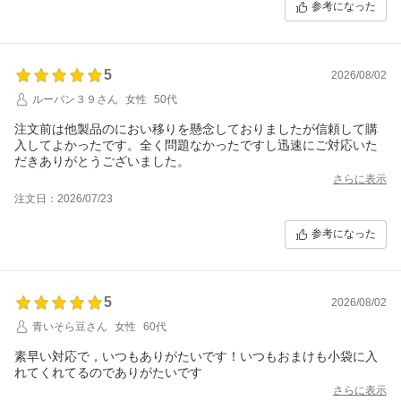
参考になった
5
2026/08/02
ルーバン３９さん
女性
50代
注文前は他製品のにおい移りを懸念しておりましたが信頼して購
入してよかったです。全く問題なかったですし迅速にご対応いた
だきありがとうございました。
さらに表示
注文日：2026/07/23
参考になった
5
2026/08/02
青いそら豆さん
女性
60代
素早い対応で，いつもありがたいです！いつもおまけも小袋に入
れてくれてるのでありがたいです
さらに表示