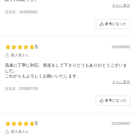
さらに表示
注文日：2026/08/01
参考になった
5
2026/08/02
購入者さん
迅速に丁寧に対応、発送をして下さりどうもありがとうございま
した。
これからもよろしくお願いいたします。
さらに表示
注文日：2026/07/29
参考になった
5
2026/08/02
購入者さん