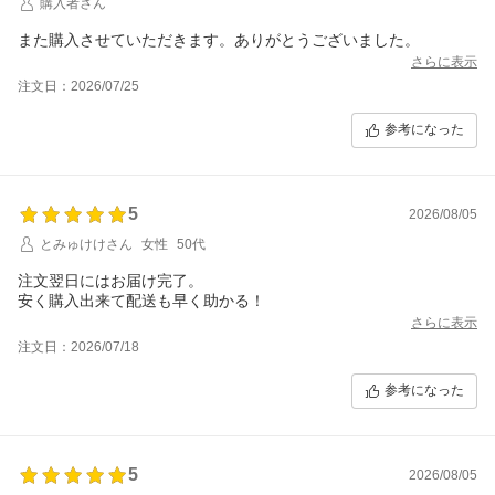
購入者さん
また購入させていただきます。ありがとうございました。
さらに表示
注文日：2026/07/25
参考になった
5
2026/08/05
とみゅけけさん
女性
50代
注文翌日にはお届け完了。
安く購入出来て配送も早く助かる！
さらに表示
注文日：2026/07/18
参考になった
5
2026/08/05