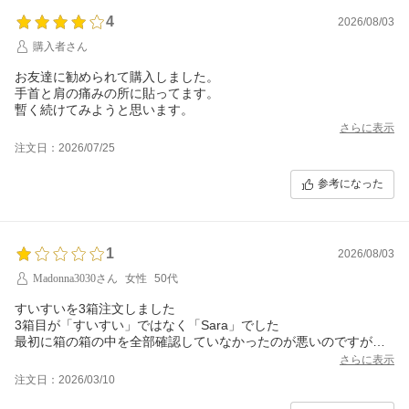
4
2026/08/03
購入者さん
お友達に勧められて購入しました。
手首と肩の痛みの所に貼ってます。
暫く続けてみようと思います。
さらに表示
注文日：2026/07/25
参考になった
1
2026/08/03
Madonna3030さん
女性
50代
すいすいを3箱注文しました
3箱目が「すいすい」ではなく「Sara」でした
最初に箱の箱の中を全部確認していなかったのが悪いのですが残
念でした
さらに表示
注文日：2026/03/10