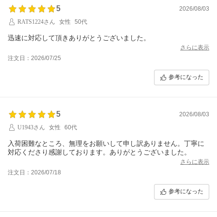
5
2026/08/03
RATS1224さん
女性
50代
迅速に対応して頂きありがとうございました。
さらに表示
注文日：2026/07/25
参考になった
5
2026/08/03
U1943さん
女性
60代
入荷困難なところ、無理をお願いして申し訳ありません。丁寧に
対応くださり感謝しております。ありがとうございました。
さらに表示
注文日：2026/07/18
参考になった