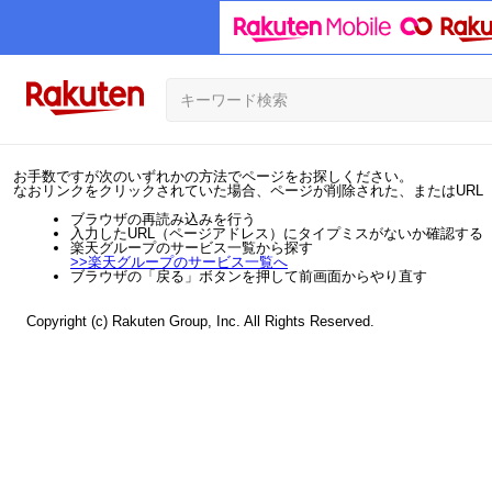
お手数ですが次のいずれかの方法でページをお探しください。
なおリンクをクリックされていた場合、ページが削除された、またはURL
ブラウザの再読み込みを行う
入力したURL（ページアドレス）にタイプミスがないか確認する
楽天グループのサービス一覧から探す
>>
楽天グループのサービス一覧へ
ブラウザの「戻る」ボタンを押して前画面からやり直す
Copyright (c) Rakuten Group, Inc. All Rights Reserved.