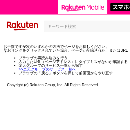
お手数ですが次のいずれかの方法でページをお探しください。
なおリンクをクリックされていた場合、ページが削除された、またはURL
ブラウザの再読み込みを行う
入力したURL（ページアドレス）にタイプミスがないか確認する
楽天グループのサービス一覧から探す
>>
楽天グループのサービス一覧へ
ブラウザの「戻る」ボタンを押して前画面からやり直す
Copyright (c) Rakuten Group, Inc. All Rights Reserved.