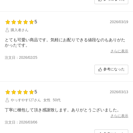
5
2026/03/19
購入者さん
とても可愛い商品です。気軽にお配りできる値段なのもありがた
かったです。
さらに表示
注文日：2026/02/25
参考になった
5
2026/03/13
やっすやす127さん
女性
50代
丁寧に梱包して頂き感謝致します。ありがとうございました。
さらに表示
注文日：2026/03/06