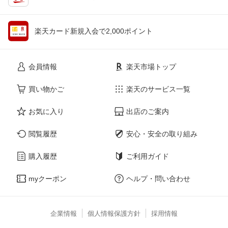
楽天カード新規入会で2,000ポイント
会員情報
楽天市場トップ
買い物かご
楽天のサービス一覧
お気に入り
出店のご案内
閲覧履歴
安心・安全の取り組み
購入履歴
ご利用ガイド
myクーポン
ヘルプ・問い合わせ
企業情報
個人情報保護方針
採用情報