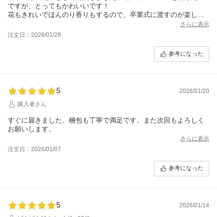
ですが、とってもかわいいです！
花もきれいでほんのり香りもするので、卒業式に渡すのが楽しみ
です！
さらに表示
注文日：2026/01/28
参考になった
5
2026/01/20
購入者さん
すぐに届きました。梱包も丁寧で満足です。また次回もよろしく
お願いします。
さらに表示
注文日：2026/01/07
参考になった
5
2026/01/14