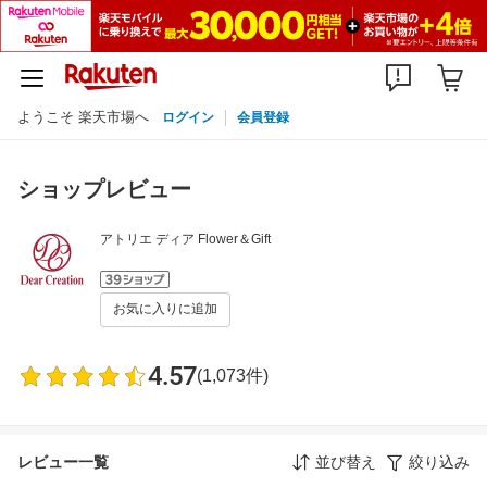
ようこそ 楽天市場へ
ログイン
会員登録
ショップレビュー
アトリエ ディア Flower＆Gift
お気に入りに追加
4.57
(1,073件)
レビュー一覧
並び替え
絞り込み