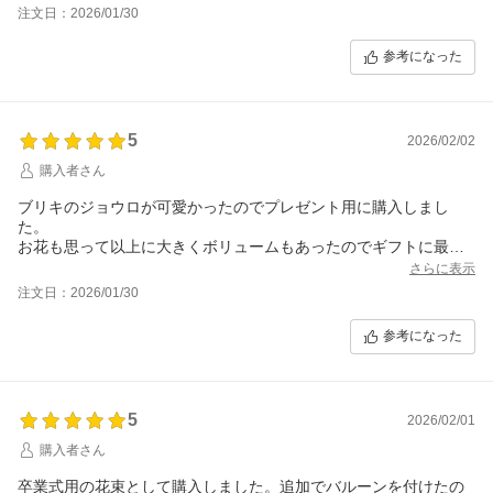
注文日：2026/01/30
参考になった
5
2026/02/02
購入者さん
ブリキのジョウロが可愛かったのでプレゼント用に購入しまし
た。
お花も思って以上に大きくボリュームもあったのでギフトに最適
でした。
さらに表示
注文日：2026/01/30
参考になった
5
2026/02/01
購入者さん
卒業式用の花束として購入しました。追加でバルーンを付けたの