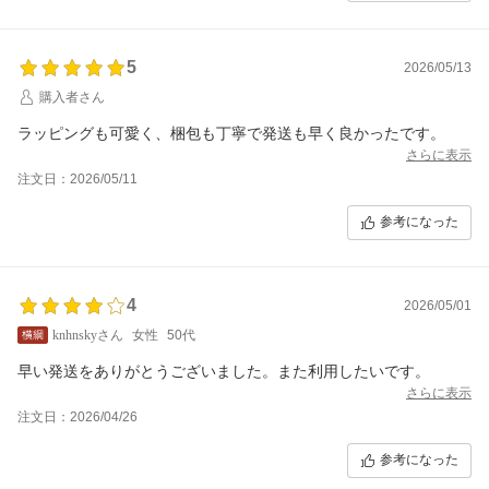
5
2026/05/13
購入者さん
ラッピングも可愛く、梱包も丁寧で発送も早く良かったです。
さらに表示
注文日：2026/05/11
参考になった
4
2026/05/01
knhnskyさん
女性
50代
早い発送をありがとうございました。また利用したいです。
さらに表示
注文日：2026/04/26
参考になった