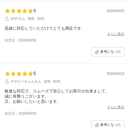
5
2026/06/25
r8787さん
男性
30代
迅速に対応していただけてとても満足です。
さらに表示
注文日：2026/04/30
参考になった
5
2026/05/13
チサピーちゃんさん
女性
60代
敏速な対応で、スムーズで安心してお取引が出来まして、
誠に有難うございます。
さらに表示
注文日：2026/05/10
参考になった