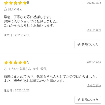
5
2025/12/15
購入者さん
早急、丁寧な対応に感謝します。
お気に入りショップに登録しました。
これからもよろしくお願いします。
さらに表示
注文日：2025/12/11
参考になった
5
2025/12/02
やきいも5133さん
女性
40代
綺麗にまとめてあり、包装もきちんとしてたので助かりました。
また、機会があれば頼みたいと思います。
さらに表示
注文日：2025/11/21
参考になった