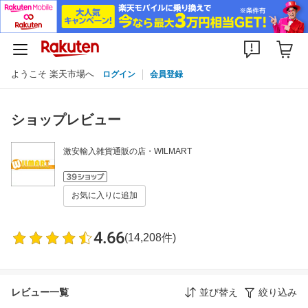
ようこそ 楽天市場へ
ログイン
会員登録
ショップレビュー
激安輸入雑貨通販の店・WILMART
お気に入りに追加
4.66
(14,208件)
レビュー一覧
並び替え
絞り込み