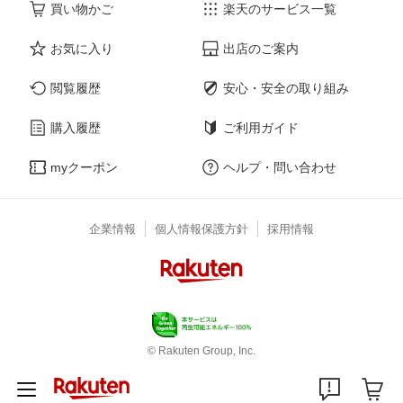
買い物かご
楽天のサービス一覧
お気に入り
出店のご案内
閲覧履歴
安心・安全の取り組み
購入履歴
ご利用ガイド
myクーポン
ヘルプ・問い合わせ
企業情報
個人情報保護方針
採用情報
© Rakuten Group, Inc.