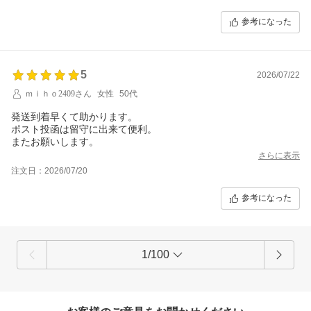
参考になった
5
2026/07/22
ｍｉｈｏ2409さん
女性
50代
発送到着早くて助かります。
ポスト投函は留守に出来て便利。
またお願いします。
さらに表示
注文日：2026/07/20
参考になった
1/100