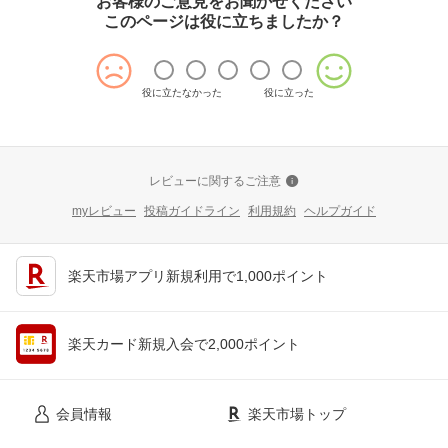
お客様のご意見をお聞かせください
このページは役に立ちましたか？
役に立たなかった
役に立った
レビューに関するご注意
myレビュー
投稿ガイドライン
利用規約
ヘルプガイド
楽天市場アプリ新規利用で1,000ポイント
楽天カード新規入会で2,000ポイント
会員情報
楽天市場トップ