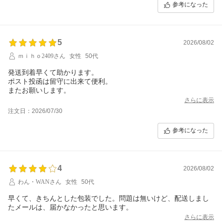
参考になった
5
2026/08/02
ｍｉｈｏ2409さん
女性
50代
発送到着早くて助かります。
ポスト投函は留守に出来て便利。
またお願いします。
さらに表示
注文日：2026/07/30
参考になった
4
2026/08/02
わん・WANさん
女性
50代
早くて、きちんとした包装でした。問題は無いけど、配送しまし
たメールは、届かなかったと思います。
さらに表示