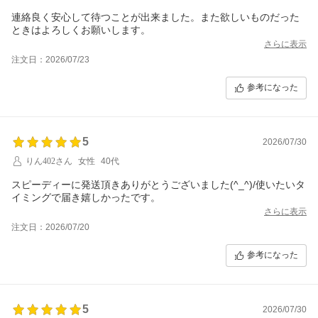
連絡良く安心して待つことが出来ました。また欲しいものだった
ときはよろしくお願いします。
さらに表示
注文日：2026/07/23
参考になった
5
2026/07/30
りん402さん
女性
40代
スピーディーに発送頂きありがとうございました(^_^)/使いたいタ
イミングで届き嬉しかったです。
さらに表示
注文日：2026/07/20
参考になった
5
2026/07/30