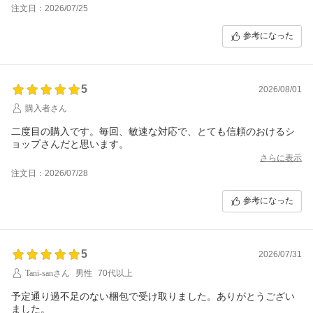
注文日：2026/07/25
参考になった
5
2026/08/01
購入者さん
二度目の購入です。毎回、敏速な対応で、とても信頼のおけるシ
ョップさんだと思います。
さらに表示
注文日：2026/07/28
参考になった
5
2026/07/31
Tani-sanさん
男性
70代以上
予定通り過不足のない梱包で受け取りました。ありがとうござい
ました。