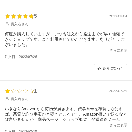
5
2023/08/04
購入者さん
何度か購入していますが、いつも注文から発送までが早く信頼で
きるショップです。また利用させていただきます。ありがとうご
ざいました。
さらに表示
注文日：2023/07/26
参考になった
1
2023/07/29
購入者さん
いきなりAmazonから荷物が届きます。伝票番号を確認しなけれ
ば、悪質な詐欺事案かと疑うところです。Amazon扱いで送るなと
は言いませんが、商品ページ、ショップ概要、発送連絡メール
で、事前にそのことを明記すべきでしょう。受け取る側の事情次
さらに表示
第で、それが迷惑になるケースもあるのですから。このように非
注文日：2023/07/25