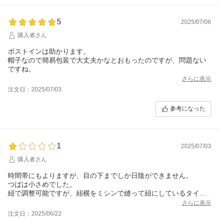
5
2025/07/06
購入者さん
ポストインは助かります。
帽子なので簡易包装で大丈夫かなとおもったのですが、問題ない
ですね。
さらに表示
注文日：2025/07/03
参考になった
1
2025/07/03
購入者さん
時間帯にもよりますが、目の下までしか日陰ができません。
つばは小さめでした。
紐で調整可能ですが、紐横をミシンで縫って紐にしているタイプ
で、ミシン目がすぐ切れます。
さらに表示
あまりお勧めできる商品ではありません。
注文日：2025/06/22