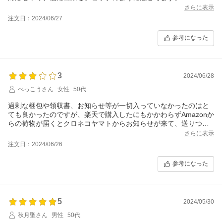
さらに表示
注文日：2024/06/27
参考になった
3
2024/06/28
べっこうさん
女性
50代
過剰な梱包や領収書、お知らせ等が一切入っていなかったのはと
ても良かったのですが、楽天で購入したにもかかわらずAmazonか
らの荷物が届くとクロネコヤマトからお知らせが来て、送りつけ
詐欺かと思いとても心配しました。Amazonに確認をしたところ、
さらに表示
Amazonからではないが、他のサイトで購入した物である可能性も
注文日：2024/06/26
ありますとの回答でした。
貼付表の送り元はアマゾンジャパン合同会社だったため、ヤマト
参考になった
からのお知らせがAmazonからという表示になったのだと考えま
す。何が届くのか本当に心配してしまったので、送り元がサング
ローブさんとなるようにするか少なくとも楽天からの発送とあれ
ばこれほど気を揉まずに済んだのでそこが気になる点です。
5
2024/05/30
もう20年近く楽天を利用していますが、この様な事は初めてだっ
たので驚きました。
秋月聖さん
男性
50代