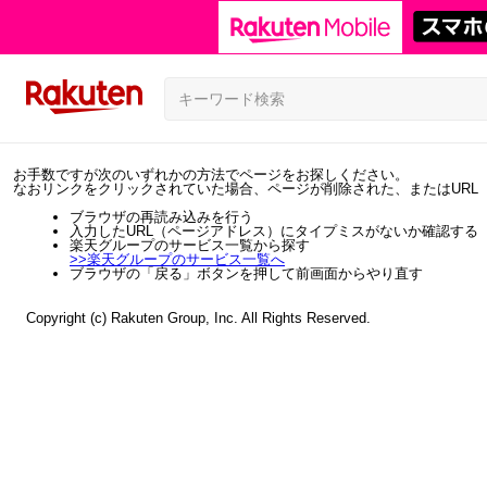
お手数ですが次のいずれかの方法でページをお探しください。
なおリンクをクリックされていた場合、ページが削除された、またはURL
ブラウザの再読み込みを行う
入力したURL（ページアドレス）にタイプミスがないか確認する
楽天グループのサービス一覧から探す
>>
楽天グループのサービス一覧へ
ブラウザの「戻る」ボタンを押して前画面からやり直す
Copyright (c) Rakuten Group, Inc. All Rights Reserved.