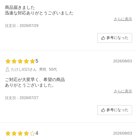
商品届きました
迅速な対応ありがとうございました
さらに表示
注文日：2026/07/29
参考になった
5
2026/08/03
たけし6323さん
男性
50代
ご対応が大変早く、希望の商品
ありがとうございました。
さらに表示
注文日：2026/07/27
参考になった
4
2026/08/03