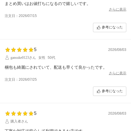
まとめ買いはお値打ちになるので嬉しいです。
さらに表示
注文日：2026/07/15
参考になった
5
2026/08/03
gansuke0123さん
女性
50代
梱包も綺麗にされていて、配送も早くて良かったです。
さらに表示
注文日：2026/07/25
参考になった
5
2026/08/03
購入者さん
丁寧な対応で安心して利用できるお店です