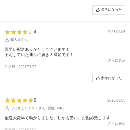
参考になった
4
2026/08/05
購入者さん
素早い配送ありがとうございます！
予定していた通りに届き大満足です！
さらに表示
注文日：2026/07/25
参考になった
5
2026/08/05
けっちょ１１２２さん
男性
40代
配送大変早く助かりました。しかも安い。お勧め致します
さらに表示
注文日：2026/07/23