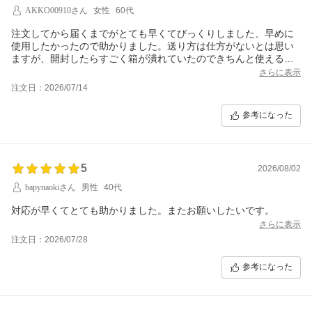
AKKO00910さん
女性
60代
注文してから届くまでがとても早くてびっくりしました、早めに
使用したかったので助かりました。送り方は仕方がないとは思い
ますが、開封したらすごく箱が潰れていたのできちんと使えるの
か心配してしまいました。それ以外は丁寧な対応で、また機会が
さらに表示
あれば利用させていただきたいと思いました。
注文日：2026/07/14
参考になった
5
2026/08/02
bapynaokiさん
男性
40代
対応が早くてとても助かりました。またお願いしたいです。
さらに表示
注文日：2026/07/28
参考になった