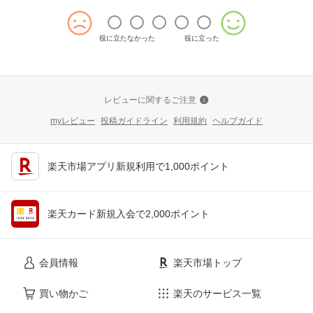
役に立たなかった
役に立った
レビューに関するご注意
myレビュー
投稿ガイドライン
利用規約
ヘルプガイド
楽天市場アプリ新規利用で1,000ポイント
楽天カード新規入会で2,000ポイント
会員情報
楽天市場トップ
買い物かご
楽天のサービス一覧