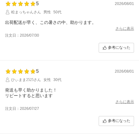
5
2026/08/01
松まっちゃんさん
男性
50代
出荷配送が早く、この暑さの中、助かります。
さらに表示
注文日：2026/07/30
参考になった
5
2026/08/01
ひぃまま2525さん
女性
30代
発送も早く助かりました！
さらに表示
注文日：2026/07/27
参考になった