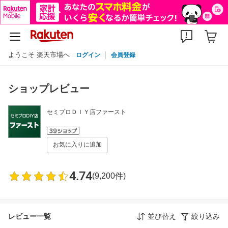
ようこそ 楽天市場へ
ログイン
会員登録
ショップレビュー
セミプロＤＩＹ店ファースト
お気に入りに追加
4.74
(9,200件)
レビュー一覧
並び替え
絞り込み