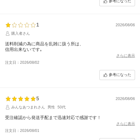
参考になった
1
2026/08/06
購入者さん
送料削減の為に商品を乱雑に扱う所は、
信用出来ないです｡
さらに表示
注文日：2026/08/02
参考になった
5
2026/08/06
みんなあつまれさん
男性
50代
受注確認から発送手配まで迅速対応で感謝です！
さらに表示
注文日：2026/08/01