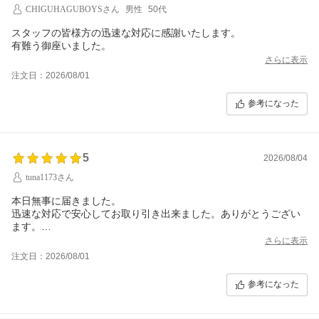
CHIGUHAGUBOYSさん
男性
50代
スタッフの皆様方の迅速な対応に感謝いたします。
有難う御座いました。
さらに表示
注文日：2026/08/01
参考になった
5
2026/08/04
tuna1173さん
本日無事に届きました。
迅速な対応で安心してお取り引き出来ました。ありがとうござい
ます。
またよろしくお願いします。
さらに表示
注文日：2026/08/01
参考になった