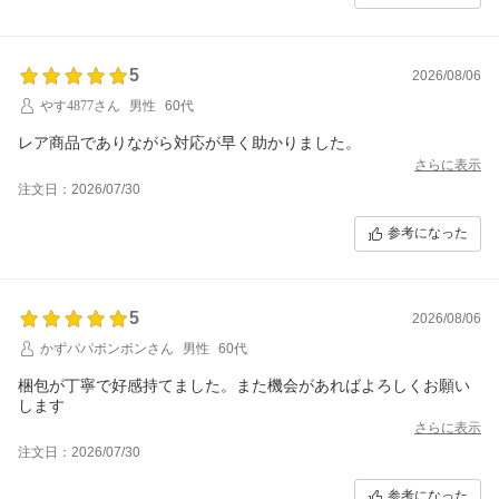
5
2026/08/06
やす4877さん
男性
60代
レア商品でありながら対応が早く助かりました。
さらに表示
注文日：2026/07/30
参考になった
5
2026/08/06
かずパパボンボンさん
男性
60代
梱包が丁寧で好感持てました。また機会があればよろしくお願い
します
さらに表示
注文日：2026/07/30
参考になった