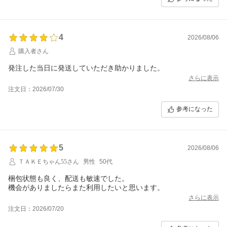
4
2026/08/06
購入者さん
発注した当日に発送していただき助かりました。
さらに表示
注文日：2026/07/30
参考になった
5
2026/08/06
ＴＡＫＥちゃん55さん
男性
50代
梱包状態も良く、配送も敏速でした。
機会がありましたらまた利用したいと思います。
さらに表示
注文日：2026/07/20