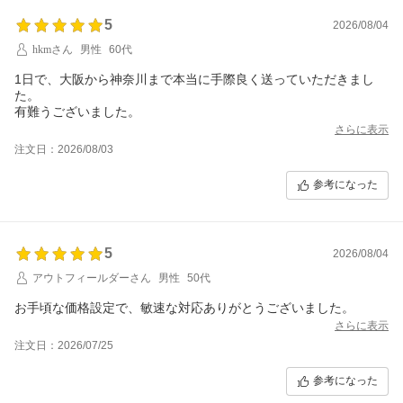
5
2026/08/04
hkmさん
男性
60代
1日で、大阪から神奈川まで本当に手際良く送っていただきまし
た。
有難うございました。
さらに表示
注文日：2026/08/03
参考になった
5
2026/08/04
アウトフィールダーさん
男性
50代
お手頃な価格設定で、敏速な対応ありがとうございました。
さらに表示
注文日：2026/07/25
参考になった