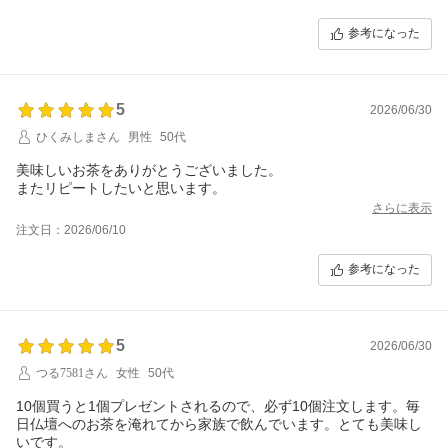
参考になった
5
2026/06/30
ひくみしまさん
男性
50代
美味しいお茶をありがとうございました。
またリピートしたいと思います。
さらに表示
注文日：2026/06/10
参考になった
5
2026/06/30
つる7581さん
女性
50代
10個買うと1個プレゼントされるので、必ず10個注文します。毎
日仏壇へのお茶を淹れてから家族で飲んでいます。とても美味し
いです。