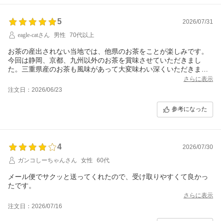
5
2026/07/31
eagle-catさん
男性
70代以上
お茶の産出されない当地では、他県のお茶をことが楽しみです。
今回は静岡、京都、九州以外のお茶を賞味させていただきまし
た。三重県産のお茶も風味があって大変味わい深くいただきまし
た。ありがとうございました。
さらに表示
注文日：2026/06/23
参考になった
4
2026/07/30
ガンコしーちゃんさん
女性
60代
メール便でサクッと送ってくれたので、受け取りやすくて良かっ
たです。
さらに表示
注文日：2026/07/16