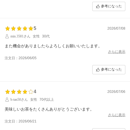
参考になった
5
2026/07/08
min.3581さん
女性
30代
また機会がありましたらよろしくお願いいたします。
さらに表示
注文日：2026/06/05
参考になった
4
2026/07/06
b-tan50さん
女性
70代以上
美味しいお茶をたくさんありがとうございます。
さらに表示
注文日：2026/06/21