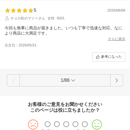
5
2026/06/08
チョロ松のマミーさん
女性
60代
今回も無事に商品が届きました。いつも丁寧で迅速な対応、なに
より商品に大満足です。
さらに表示
注文日：2026/05/31
参考になった
1/86
お客様のご意見をお聞かせください
このページは役に立ちましたか？