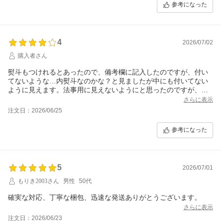
参考になった
4
2026/07/02
購入者さん
熨斗もつけれるとあったので、備考欄に記入したのですが、付い
てないような…内熨斗なのかな？と見ましたが中にも付いてない
ように見えます。法事用に見えないようにと思ったのですが、多
めに2つ買ったので、外熨斗を選べたらよかったです。
さらに表示
でも最近お茶は高いので、箱入り包装で、おまけまでありがと
注文日：2026/06/25
うございました。
参考になった
5
2026/07/01
もりき2003さん
男性
50代
確実な対応、丁寧な梱包、迅速な発送ありがとうございます。
さらに表示
注文日：2026/06/23