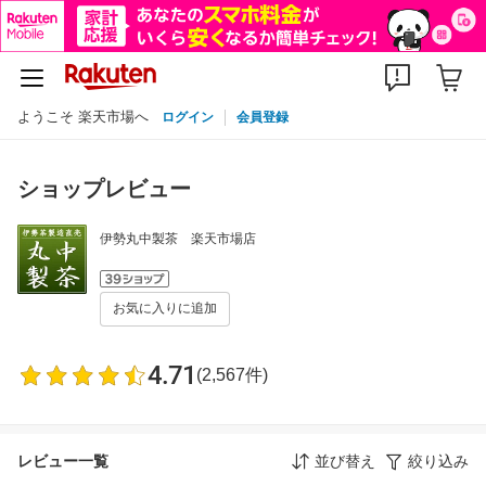
ようこそ 楽天市場へ
ログイン
会員登録
ショップレビュー
伊勢丸中製茶 楽天市場店
お気に入りに追加
4.71
(2,567件)
レビュー一覧
並び替え
絞り込み