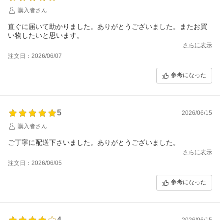
購入者さん
直ぐに届いて助かりました。ありがとうございました。またお買
い物したいと思います。
さらに表示
注文日：2026/06/07
参考になった
5
2026/06/15
購入者さん
ご丁寧に配送下さいました。ありがとうございました。
さらに表示
注文日：2026/06/05
参考になった
4
2026/06/15