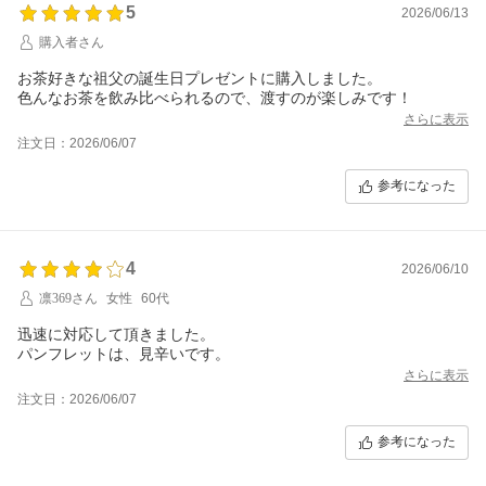
5
2026/06/13
購入者さん
お茶好きな祖父の誕生日プレゼントに購入しました。
色んなお茶を飲み比べられるので、渡すのが楽しみです！
さらに表示
注文日：2026/06/07
参考になった
4
2026/06/10
凛369さん
女性
60代
迅速に対応して頂きました。
パンフレットは、見辛いです。
さらに表示
注文日：2026/06/07
参考になった