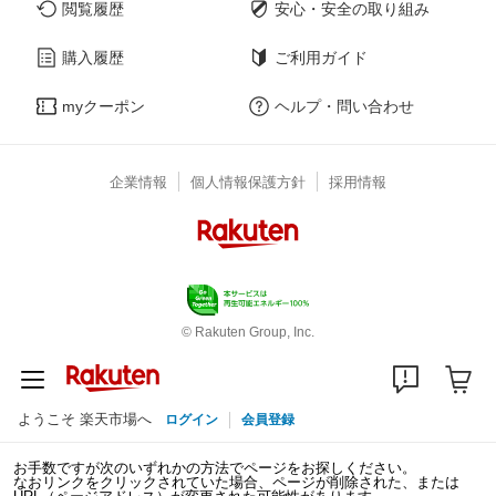
閲覧履歴
安心・安全の取り組み
購入履歴
ご利用ガイド
myクーポン
ヘルプ・問い合わせ
企業情報
個人情報保護方針
採用情報
© Rakuten Group, Inc.
ようこそ 楽天市場へ
ログイン
会員登録
お手数ですが次のいずれかの方法でページをお探しください。
なおリンクをクリックされていた場合、ページが削除された、または