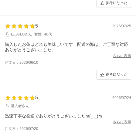
参考になった
5
2026/07/25
kitty6430さん
女性
40代
購入したお茶はどれも美味しいです！配送の際は、ご丁寧な対応
ありがとうございました。
さらに表示
注文日：2026/06/10
参考になった
5
2026/07/24
購入者さん
迅速丁寧な発送でありがとうございましたm(_ _)m
さらに表示
注文日：2026/07/20