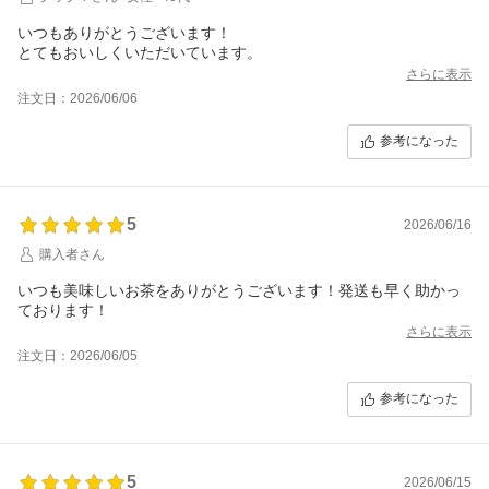
いつもありがとうございます！
とてもおいしくいただいています。
さらに表示
注文日：2026/06/06
参考になった
5
2026/06/16
購入者さん
いつも美味しいお茶をありがとうございます！発送も早く助かっ
ております！
さらに表示
注文日：2026/06/05
参考になった
5
2026/06/15