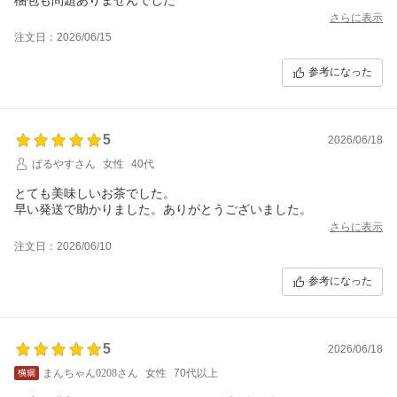
さらに表示
注文日：2026/06/15
参考になった
5
2026/06/18
ぱるやすさん
女性
40代
とても美味しいお茶でした。
早い発送で助かりました。ありがとうございました。
さらに表示
注文日：2026/06/10
参考になった
5
2026/06/18
まんちゃん0208さん
女性
70代以上