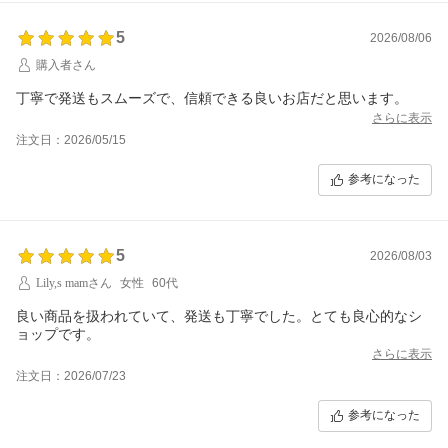
5
2026/08/06
購入者さん
丁寧で発送もスムーズで、信頼できる良いお店だと思います。
さらに表示
注文日：2026/05/15
参考になった
5
2026/08/03
Lily,s mamさん
女性
60代
良い商品を扱われていて、発送も丁寧でした。とても良心的なシ
ョップです。
さらに表示
注文日：2026/07/23
参考になった