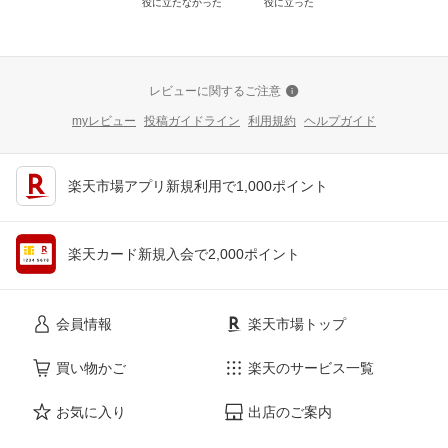
役に立たなかった
役に立った
レビューに関するご注意
myレビュー
投稿ガイドライン
利用規約
ヘルプガイド
楽天市場アプリ新規利用で1,000ポイント
楽天カード新規入会で2,000ポイント
会員情報
楽天市場トップ
買い物かご
楽天のサービス一覧
お気に入り
出店のご案内