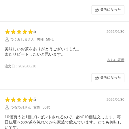
参考になった
5
2026/06/30
ひくみしまさん
男性
50代
美味しいお茶をありがとうございました。
またリピートしたいと思います。
さらに表示
注文日：2026/06/10
参考になった
5
2026/06/30
つる7581さん
女性
50代
10個買うと1個プレゼントされるので、必ず10個注文します。毎
日仏壇へのお茶を淹れてから家族で飲んでいます。とても美味し
いです。