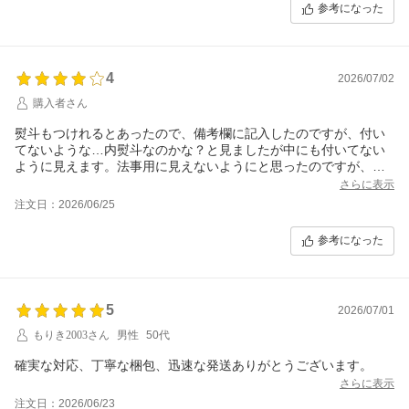
参考になった
4
2026/07/02
購入者さん
熨斗もつけれるとあったので、備考欄に記入したのですが、付い
てないような…内熨斗なのかな？と見ましたが中にも付いてない
ように見えます。法事用に見えないようにと思ったのですが、多
めに2つ買ったので、外熨斗を選べたらよかったです。
さらに表示
でも最近お茶は高いので、箱入り包装で、おまけまでありがと
注文日：2026/06/25
うございました。
参考になった
5
2026/07/01
もりき2003さん
男性
50代
確実な対応、丁寧な梱包、迅速な発送ありがとうございます。
さらに表示
注文日：2026/06/23