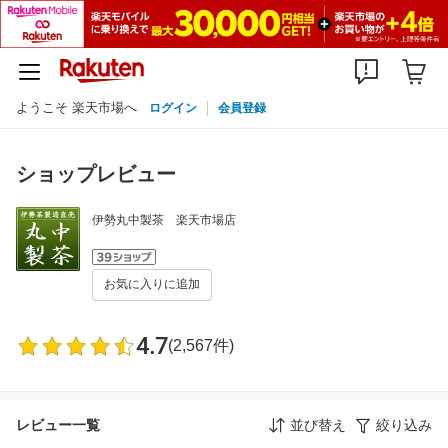
ようこそ 楽天市場へ
ログイン
会員登録
ショップレビュー
伊勢丸中製茶 楽天市場店
お気に入りに追加
4.7
(2,567件)
レビュー一覧
並び替え
絞り込み