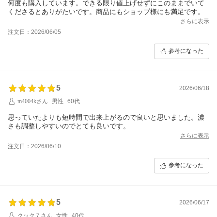
何度も購入しています。できる限り値上げせずにこのままでいて
くださるとありがたいです。商品にもショップ様にも満足です。
さらに表示
注文日：2026/06/05
参考になった
5
2026/06/18
m4004kさん
男性
60代
思っていたよりも短時間で出来上がるので良いと思いました。濃
さも調整しやすいのでとても良いです。
さらに表示
注文日：2026/06/10
参考になった
5
2026/06/17
クック７さん
女性
40代