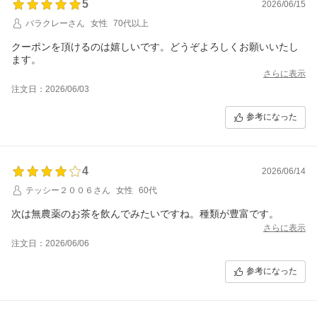
5
2026/06/15
バラクレーさん
女性
70代以上
クーポンを頂けるのは嬉しいです。どうぞよろしくお願いいたし
ます。
さらに表示
注文日：2026/06/03
参考になった
4
2026/06/14
テッシー２００６さん
女性
60代
次は無農薬のお茶を飲んでみたいですね。種類が豊富です。
さらに表示
注文日：2026/06/06
参考になった