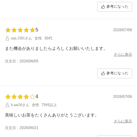
参考になった
5
2026/07/08
min.3581さん
女性
30代
また機会がありましたらよろしくお願いいたします。
さらに表示
注文日：2026/06/05
参考になった
4
2026/07/06
b-tan50さん
女性
70代以上
美味しいお茶をたくさんありがとうございます。
さらに表示
注文日：2026/06/21