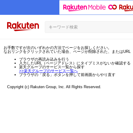
お手数ですが次のいずれかの方法でページをお探しください。
なおリンクをクリックされていた場合、ページが削除された、またはURL
ブラウザの再読み込みを行う
入力したURL（ページアドレス）にタイプミスがないか確認する
楽天グループのサービス一覧から探す
>>
楽天グループのサービス一覧へ
ブラウザの「戻る」ボタンを押して前画面からやり直す
Copyright (c) Rakuten Group, Inc. All Rights Reserved.