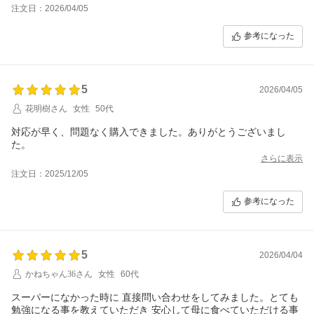
後は早めに注文いたします。
注文日：2026/04/05
参考になった
5
2026/04/05
花明樹さん
女性
50代
対応が早く、問題なく購入できました。ありがとうございまし
た。
さらに表示
注文日：2025/12/05
参考になった
5
2026/04/04
かねちゃん36さん
女性
60代
スーパーになかった時に 直接問い合わせをしてみました。とても
勉強になる事を教えていただき 安心して母に食べていただける事