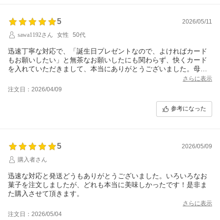
5
2026/05/11
sawa1192さん
女性
50代
迅速丁寧な対応で、「誕生日プレゼントなので、よければカード
もお願いしたい」と無茶なお願いしたにも関わらず、快くカード
を入れていただきまして、本当にありがとうございました。母も
大喜びでした。たのんでよかったです。また機会がありましたら
さらに表示
どうぞよろしくお願い致します。
注文日：2026/04/09
参考になった
5
2026/05/09
購入者さん
迅速な対応と発送どうもありがとうございました。いろいろなお
菓子を注文しましたが、どれも本当に美味しかったです！是非ま
た購入させて頂きます。
さらに表示
注文日：2026/05/04