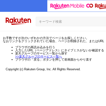
お手数ですが次のいずれかの方法でページをお探しください。
なおリンクをクリックされていた場合、ページが削除された、またはURL
ブラウザの再読み込みを行う
入力したURL（ページアドレス）にタイプミスがないか確認する
楽天グループのサービス一覧から探す
>>
楽天グループのサービス一覧へ
ブラウザの「戻る」ボタンを押して前画面からやり直す
Copyright (c) Rakuten Group, Inc. All Rights Reserved.