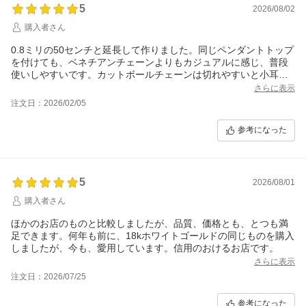
5
2026/08/02
購入者さん
0.8ミリの50センチと延長して作りました。同じペンダントトップ
を付けても、ベネチアンチェーンよりもカジュアルに感じ、普段
使いしやすいです。カットボールチェーンは切れやすいと小耳に
挟んだので、アフターフォローがあるお店が良いと思い、こちら
さらに表示
で購入しました。毎度、問合せ等の対応も早く誠実さがありま
注文日：2026/02/05
す。
参考になった
5
2026/08/01
購入者さん
ほかのお店のものと比較しましたが、品質、価格とも、とつも満
足できます。何年も前に、18kホワイトゴールドの同じものを購入
しましたが、今も、愛用しています。信用のおけるお店です。
さらに表示
注文日：2026/07/25
参考になった