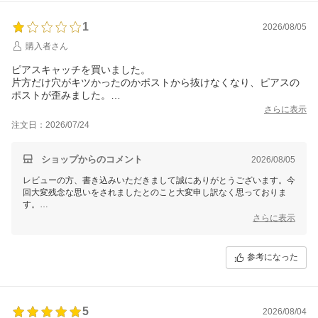
1
2026/08/05
購入者さん
ピアスキャッチを買いました。
片方だけ穴がキツかったのかポストから抜けなくなり、ピアスの
ポストが歪みました。
あまりにも抜けないので困ってしまい、頑張って引っこ抜きまし
さらに表示
たがキャッチ側が歪んでいました。
注文日：2026/07/24
問い合わせをしたら私が力を加えたからキャッチが歪んだと決め
つけをされ最悪です。だとしたら何故片方だけ抜けなかったんで
しょうか？キャッチの不良ではありませんか？
ショップからのコメント
2026/08/05
「馴染むまで時間がかかる。穴が狭い時は画鋲で整えろ」と言わ
レビューの方、書き込みいただきまして誠にありがとうございます。今
れ、他のピアスキャッチの穴を画鋲で整えたことなんかないわと
回大変残念な思いをされましたとのこと大変申し訳なく思っておりま
笑いました。
す。
先のメールにてお伝えさせていただきました通り、キャッチの現状態に
さらに表示
まず自社製品側に不備があったという点からの話ではなく、客側
つきましては現品の状態を実際に拝見させていただきませんと何とも申
に非がある全体で話をしてきます。全くこちら側の心情配慮など
し上げられないところになります。お話させていただきました通り今回
は皆無です。高い買い物じゃなくてよかったですが、購入される
商品交換を承るよういたしますので、弊社まで商品をご返送いただけま
参考になった
すようお願いいたします。
なお、今回納品させていただきましたキャッチは、ピアスポストの太さ
0.7～0.9mmが適合になっております。大変お手数でございますが、ご
使用のピアスのポスト太さの方も一度ご確認いただけますと幸いでござ
5
2026/08/04
います。どうぞよろしくお願いいたします。