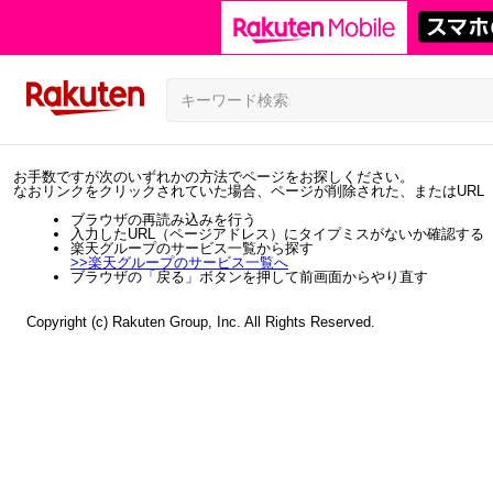
お手数ですが次のいずれかの方法でページをお探しください。
なおリンクをクリックされていた場合、ページが削除された、またはURL
ブラウザの再読み込みを行う
入力したURL（ページアドレス）にタイプミスがないか確認する
楽天グループのサービス一覧から探す
>>
楽天グループのサービス一覧へ
ブラウザの「戻る」ボタンを押して前画面からやり直す
Copyright (c) Rakuten Group, Inc. All Rights Reserved.