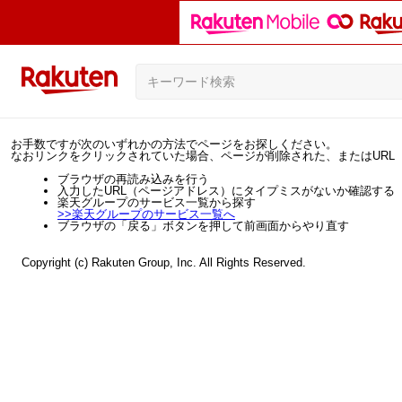
お手数ですが次のいずれかの方法でページをお探しください。
なおリンクをクリックされていた場合、ページが削除された、またはURL
ブラウザの再読み込みを行う
入力したURL（ページアドレス）にタイプミスがないか確認する
楽天グループのサービス一覧から探す
>>
楽天グループのサービス一覧へ
ブラウザの「戻る」ボタンを押して前画面からやり直す
Copyright (c) Rakuten Group, Inc. All Rights Reserved.