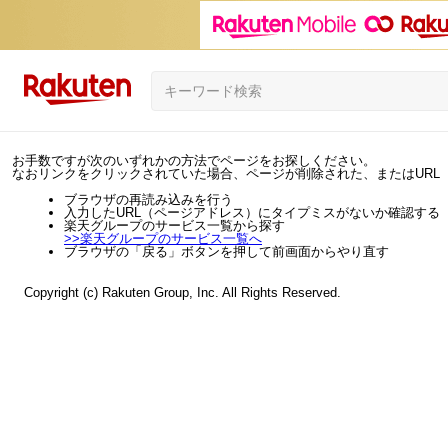
お手数ですが次のいずれかの方法でページをお探しください。
なおリンクをクリックされていた場合、ページが削除された、またはURL
ブラウザの再読み込みを行う
入力したURL（ページアドレス）にタイプミスがないか確認する
楽天グループのサービス一覧から探す
>>
楽天グループのサービス一覧へ
ブラウザの「戻る」ボタンを押して前画面からやり直す
Copyright (c) Rakuten Group, Inc. All Rights Reserved.