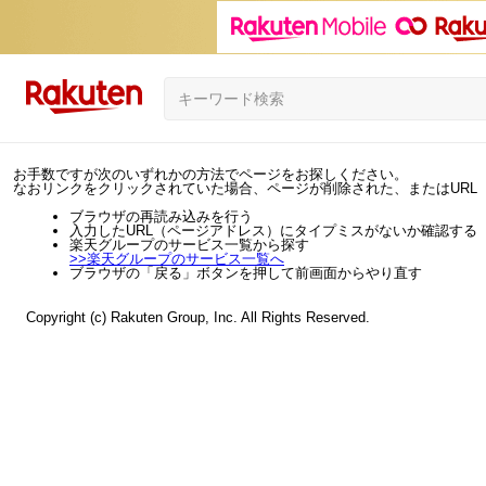
お手数ですが次のいずれかの方法でページをお探しください。
なおリンクをクリックされていた場合、ページが削除された、またはURL
ブラウザの再読み込みを行う
入力したURL（ページアドレス）にタイプミスがないか確認する
楽天グループのサービス一覧から探す
>>
楽天グループのサービス一覧へ
ブラウザの「戻る」ボタンを押して前画面からやり直す
Copyright (c) Rakuten Group, Inc. All Rights Reserved.