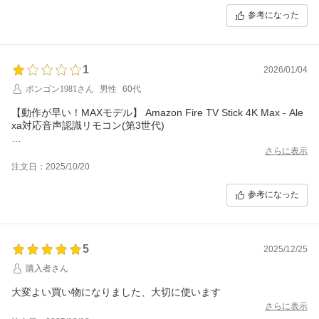
参考になった
1
2026/01/04
ポンゴン1981さん
男性
60代
【動作が早い！MAXモデル】 Amazon Fire TV Stick 4K Max - Ale
xa対応音声認識リモコン(第3世代)
ということで購入しましたが、商品はAmazon Fire TV Stick 4K M
さらに表示
ax (第1世代)を第3世代と偽り販売しています。
注文日：2025/10/20
知っていながら商品を販売しているので、詐欺行為に値します。
参考になった
5
2025/12/25
購入者さん
大変よい買い物になりました、大切に使います
さらに表示