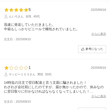
5
2025/09/18
んいろさん
女性
40代
迅速に発送していただきました。
中箱もしっかりビニールで梱包されていました。
さらに表示
注文日：2025/09/10
参考になった
1
2025/09/16
ヤッピー１０３さん
男性
50代
14時迄の注文で翌日配達と言う文面に騙されました！
わざわざ会社宛にしたのてすが、届か無かったかので、休みなの
に翌日取りに行かなければならなくなってしまいした！
配達出来ないなら、連絡さえもらえれば、届け先を自宅に変更し
さらに表示
たのですが、連絡さえ有りませんてした！
注文日：2025/09/15
商品と言う問題ではなく、モラルの問題