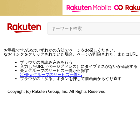
お手数ですが次のいずれかの方法でページをお探しください。
なおリンクをクリックされていた場合、ページが削除された、またはURL
ブラウザの再読み込みを行う
入力したURL（ページアドレス）にタイプミスがないか確認する
楽天グループのサービス一覧から探す
>>
楽天グループのサービス一覧へ
ブラウザの「戻る」ボタンを押して前画面からやり直す
Copyright (c) Rakuten Group, Inc. All Rights Reserved.