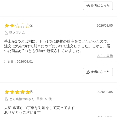
参考になった
2
2026/08/05
購入者さん
手土産1つとは別に、もう1つに供物の熨斗をつけたかったので、
注文に気をつけて別々にカゴにいれて注文しました。しかし、届
いた商品が2つとも供物の包装されていました。
包装が供物用なので、手土産として持っていく方はこのままとい
さらに表示
うわけにはいかず、包装紙を外すことになってしまいました。
注文日：2026/08/01
確認が足りないと思います。
参考になった
5
2026/08/05
どん兵衛9607さん
男性
50代
大変 迅速かつ丁寧な対応をして貰ってます
ありがとうございます