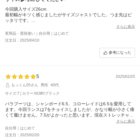
ズダウンすると足入れできない、もしくは踵が刺さる感覚だろう
今回購入サイズ26cm
ということで…（窮屈感もなく、横も当たっている感覚もないで
最初幅がキツく感じましたがサイズジャストでした。つま先はピ
す。）
ッタリです。
ボリューミーなデザインでどのパンツ（ワイド&#12316;ストレー
参考までにスニーカーは下記サイズです。
さらに表示
ト、ジーンズ、ワークパンツ、スウェットと自分の持っている）
スタンスミス27.5cm
にも合いそうなローファーとして素晴らしい雰囲気かと思いま
実用品・普段使い｜自分用｜はじめて
NB990 27cm
す。
注文日：2025/04/10
ナイキ 27.5cm
幅は馴染むまで我慢します。
参考になった
5
2025/02/25
もっくん05さん
男性
40代
サイズ:7 | カラー:NOIR/ブラック
パラブーツは、シャンボード6.5、コローレイドは6.5を愛用して
ます。今回ランスは7をチョイスしましたが、かなり幅が小さく痛
くて履けません。7.5がよかったと思います。現在ストレッチャー
にて伸ばし中です。靴自体はとても格好よく、満足しています。
さらに表示
出荷もはやくたすかりました！あぁ履けるようになりたい。
自分用｜はじめて
注文日：2025/02/20