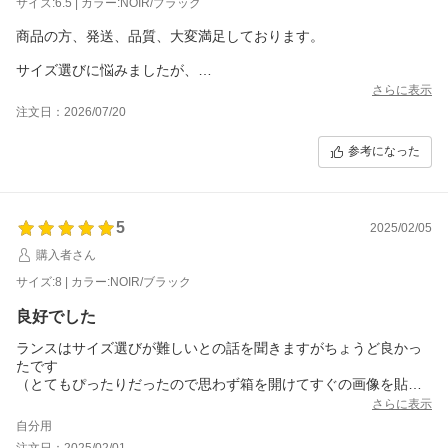
サイズ:6.5 | カラー:NOIR/ブラック
商品の方、発送、品質、大変満足しております。
サイズ選びに悩みましたが、
ジャンボードでUK6.5
さらに表示
足の長さ25.4センチ
注文日：2026/07/20
Dウィズ
やや甲高
参考になった
ギリシャ型の足型
とてもフィットしておりベストサイズでした。
5
2025/02/05
購入者さん
サイズ:8 | カラー:NOIR/ブラック
良好でした
ランスはサイズ選びが難しいとの話を聞きますがちょうど良かっ
たです
（とてもぴったりだったので思わず箱を開けてすぐの画像を貼り
ます）
さらに表示
いつもは26か26.5の靴を選びます
自分用
パラブーツは
注文日：2025/02/01