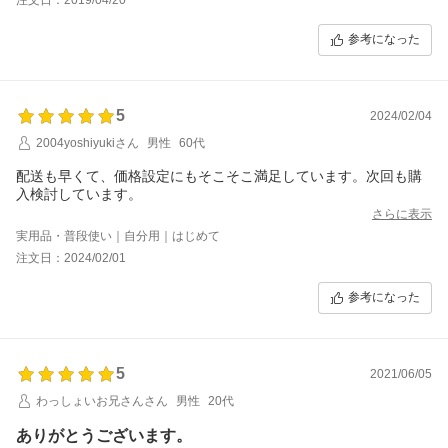
梱包もとても綺麗で商品を大切に扱われているお店だなと感じま
した。
参考になった
またこの店で買いたいと思う一連の流れの買い物となりました。
安心して選べるショップです。
おススメします。
5
2024/02/04
2004yoshiyukiさん
男性
60代
配送も早くて、価格設定にもそこそこ満足しています。次回も購
入検討しています。
さらに表示
実用品・普段使い｜自分用｜はじめて
注文日：2024/02/01
参考になった
5
2021/06/05
わっしょいお兄さんさん
男性
20代
ありがとうございます。