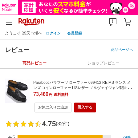
ようこそ 楽天市場へ
ログイン
会員登録
レビュー
商品ページへ
商品レビュー
ショップレビュー
Paraboot パラブーツ ローファー 099412 REIMS ランス メ
ンズ コインローファー LISレザー ノルヴェイジャン製法 MA
RCHE IIソール レザーシューズ 靴 NOIR
73,480
円
送料無料
お気に入りに追加
購入する
4.75
(32件)
5
29件