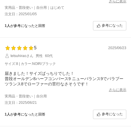
たが、ワイズのキツさのみで捨て寸もしっかりありますのでこの
さらに表示
サイズでベストだと思います。個人的にパラブーツはインソール
実用品・普段使い｜自分用｜はじめて
の沈み込みはあまりないと思いますので慣れによりブカブカにな
注文日：2025/01/05
ることはないのかなぁと思います。
参考になった
1人
が参考になったと回答
5
2025/06/23
tetsuhiraoさん
男性
60代
サイズ:8 | カラー:NOIR/ブラック
届きました！サイズばっちりでした！
普段オールデン8ハーフコンバース9 ニューバランス9でパラブー
ツランス8でローファーの苦行なさそうです！
さらに表示
実用品・普段使い｜自分用
注文日：2025/06/21
参考になった
1人
が参考になったと回答