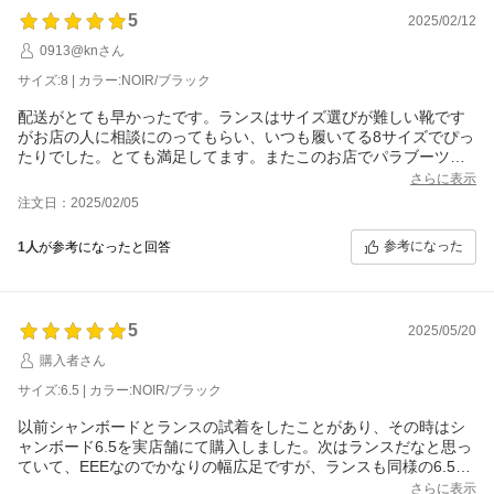
5
2025/02/12
0913@knさん
サイズ:8 | カラー:NOIR/ブラック
配送がとても早かったです。ランスはサイズ選びが難しい靴です
がお店の人に相談にのってもらい、いつも履いてる8サイズでぴっ
たりでした。とても満足してます。またこのお店でパラブーツを
購入したいと思います。
さらに表示
注文日：2025/02/05
参考になった
1人
が参考になったと回答
5
2025/05/20
購入者さん
サイズ:6.5 | カラー:NOIR/ブラック
以前シャンボードとランスの試着をしたことがあり、その時はシ
ャンボード6.5を実店舗にて購入しました。次はランスだなと思っ
ていて、EEEなのでかなりの幅広足ですが、ランスも同様の6.5を
通販で買うことにしました。実店舗でもシャンボードとランスは
さらに表示