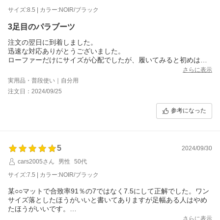
サイズ:8.5 | カラー:NOIR/ブラック
3足目のパラブーツ
注文の翌日に到着しました。
迅速な対応ありがとうございました。
ローファーだけにサイズが心配でしたが、履いてみると初めは幅
が少し狭いかなと思いましたが、ピッタリでよかったです。
さらに表示
とてもカッコ良くどんなパンツでもハマりますね。
実用品・普段使い｜自分用
注文日：2024/09/25
参考になった
5
2024/09/30
cars2005さん
男性
50代
サイズ:7.5 | カラー:NOIR/ブラック
某○○マットで合致率91％の7ではなく7.5にして正解でした。ワン
サイズ落としたほうがいいと書いてありますが足幅ある人はやめ
たほうがいいです。
皮質も良く重厚感があり、お値段以上です。
さらに表示