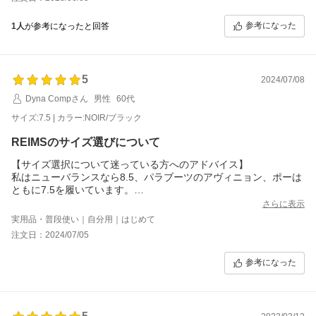
品質も大変満足でした。
また機会がありましたらよろしくお願いいたします。
参考になった
1人
が参考になったと回答
5
2024/07/08
Dyna Compさん
男性
60代
サイズ:7.5 | カラー:NOIR/ブラック
REIMSのサイズ選びについて
【サイズ選択について迷っている方へのアドバイス】
私はニューバランスなら8.5、パラブーツのアヴィニョン、ポーは
ともに7.5を履いています。
※アヴィニョンはかなりゆるく7でもいいくらい。
さらに表示
ネットで「ランスは踵が浮くのでハーフサイズ下げて」という記
実用品・普段使い｜自分用｜はじめて
事を目にしていたこともあり、さんざん迷った末に7.5を購入しま
注文日：2024/07/05
した。
届いたランスを履いてみると少し厚めのソックス着用でジャスト
参考になった
でした(靴べらを使って履くくらい…もし7を選んでいたら完全に
アウト)。捨て寸が少なく、ボリューミーな見た目に反してワイズ
がナローな印象です。私のように甲高幅広の方は必ず試着するこ
とをおすすめします。