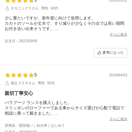
5
2022/03/12
タカニックスさん
男性
40代
少し重たいですが、新年度に向けて使用します。
カカトのソールが丈夫で、すり減りが少なくその点では長い期間
お付き合い出来そうです。
お値段の安い商品より、愛着してメンテナンスしながら、自身の
さらに表示
足にフィットできるようにできたら良いお付き合いになります
注文日：2022/03/09
ね。
参考になった
5
2019/04/23
旭丘３０９さん
男性
50代
親切丁寧安心
パラブーツ ランスを購入しました。
スリッポンのローファーである事からサイズ選びが心配で電話で
相談に乗って戴きました。
とても親切にご対応くださり、バッチリのサイズ感の一足を選ぶ
さらに表示
事が出来ました。
実用品・普段使い｜自分用｜はじめて
ありがとうございました。
注文日：2019/04/20