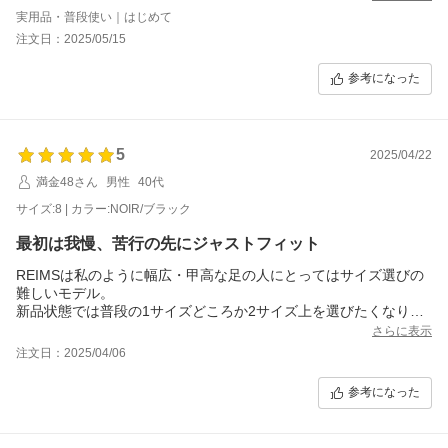
同じサイズを薦められましたしね。足の実測値は、以下の通りで
実用品・普段使い｜はじめて
す。
注文日：2025/05/15
・左足足長24.8cm/足囲26.0cm
・右足足長24.3cm/足囲25.5cm
参考になった
サイズ6.5は、これ以上サイズダウンできないレベルでのキツキツ
感です、横幅的に。ピッタリというよりピッチピチというべきで
すね。私のように幅広足の人でも縦の長ささえオーバーしていな
ければ受け入れてくれるという、懐の深い革靴といえそうな印象
5
です。使用されているレザーは履けば履くほどかなり伸びるとい
2025/04/22
うことをシャンボードを通じて知っているので、一ヶ月後には気
満金48さん
男性
40代
持ち良く履けるようになっているはずですしね。
履き心地に関してですが、シャンボードのソールよりもランスの
サイズ:8 | カラー:NOIR/ブラック
ソールの方が早く馴染みそうな印象です。個人的にはシャンボー
最初は我慢、苦行の先にジャストフィット
ドよりもランスの方が疲れにくさ・フィット感・脱ぎ履きのし易
さを含め、自分に合っているなと感じました。
REIMSは私のように幅広・甲高な足の人にとってはサイズ選びの
難しいモデル。
新品状態では普段の1サイズどころか2サイズ上を選びたくなりま
すが、10日も履けば革が横方向と高さ方向に伸びてきて普段のサ
さらに表示
イズでちょうど良くなります。初回は踵が靴擦れし、甲が痛くな
注文日：2025/04/06
りまさに苦行。夕方頃には足が浮腫んでくるので更にきつくな
り、脱ぎ捨てたくなります。しかし5日も履けばだんだんと足に馴
参考になった
染んできて、10日も履くとすっかり馴染むと同時に、何故他のモ
デルと比べてREIMSは甲がきつめの作りになっていたのかを理解
できます。紐履と違いローファーならではの形状から、縦と甲に