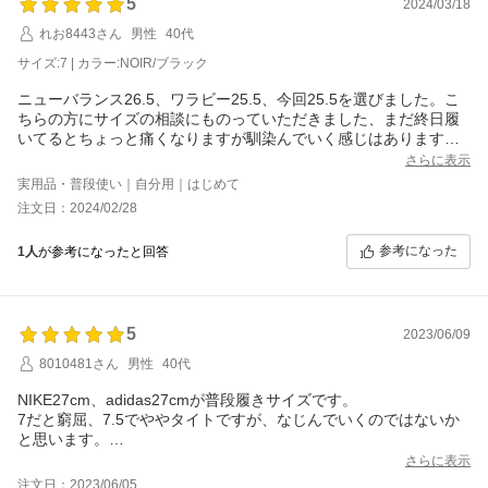
5
2024/03/18
れお8443さん
男性
40代
サイズ:7 | カラー:NOIR/ブラック
ニューバランス26.5、ワラビー25.5、今回25.5を選びました。こ
ちらの方にサイズの相談にものっていただきました、まだ終日履
いてるとちょっと痛くなりますが馴染んでいく感じはあります、
この度はありがとうございました。
さらに表示
実用品・普段使い｜自分用｜はじめて
注文日：2024/02/28
参考になった
1人
が参考になったと回答
5
2023/06/09
8010481さん
男性
40代
NIKE27cm、adidas27cmが普段履きサイズです。
7だと窮屈、7.5でややタイトですが、なじんでいくのではないか
と思います。
出荷対応、サイズ変更も極めて迅速にご対応いただきありがとう
さらに表示
ございました。
注文日：2023/06/05