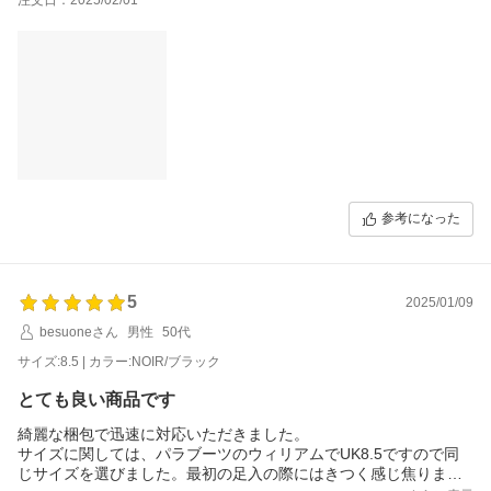
ミカエル41.5（やや厚手の靴下）
バース7（普通の靴下）
を選んでいます
今回のランスは8を選びました（やや厚手の靴下です）
つま先捨て寸少しあります
幅は少々キツめでぴっちりですが小慣れそうです
もし伸びても中敷きで調整出来そうな範囲かなと思います
ミカエルの紐でギュギュッと甲全体を絞めたような感じ？（個人
的なイメージです）
もしかしたらミカエルと同サイズ（0.5下）でも良かったかも知れ
ませんが小慣れるまでに履くのが苦痛になりそうかなぁとも思い
参考になった
ました
ランス8でとても良かったです
素敵な靴です
5
2025/01/09
besuoneさん
男性
50代
サイズ:8.5 | カラー:NOIR/ブラック
とても良い商品です
綺麗な梱包で迅速に対応いただきました。
サイズに関しては、パラブーツのウィリアムでUK8.5ですので同
じサイズを選びました。最初の足入の際にはきつく感じ焦りまし