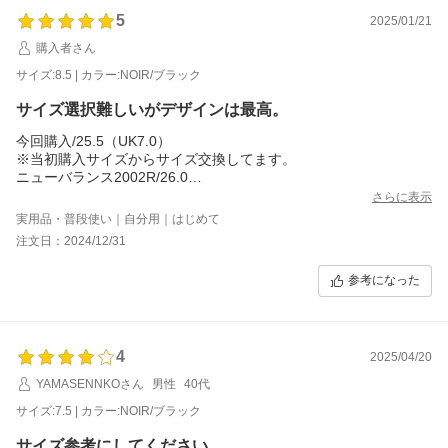
余裕があると間違いなく踵がぱかぱか浮くので敢えての作りなの
5
2025/01/21
でしょう。
しかし足に馴染むまでの10日間にも及ぶきつい苦行を味わいたく
購入者さん
ない方は1サイズ上を選んでも問題ないでしょう。
サイズ:8.5 | カラー:NOIR/ブラック
参考までに私の足の各モデルのフィット感を記載しておきます。
どれもサイズ:8
サイズ選択難しいがデザインは最高。
MICHAEL…縦・横ジャストフィット、高さ余裕あり
CHAMBORD…縦余裕あり、横・高さジャストフィット
今回購入/25.5（UK7.0）
AVORIAZ…縦余裕あり、横・高さジャストフィット
※当初購入サイズからサイズ交換してます。
REIMS…縦・横ジャストフィット、高さかなりきつい(最初だけ、
ニューバランス2002R/26.0
後に馴染んでジャストフィット)
NIKE/26.5
さらに表示
パラブーツ シャンボード/26.0
実用品・普段使い｜自分用｜はじめて
サイズ選択が難しい靴です。持っている方の意見にバラツキがあ
注文日：2024/12/31
り、普段履きでジャストもしくは若干の余裕があるという意見も
あれば、普段履きからワンサイズダウンでも余裕があるという意
参考になった
見も…自身が甲高+幅広という足型はこの靴に考慮する必要がな
く、普段履いているスニーカーからハーフサイズダウンでベスト
でした。（NIKEのスニーカーは幅狭なためハーフサイズアップし
てますが…）当初注文時は普段履いているスニーカーサイズ+α
（幅広、甲高、厚めのソックス着用）を考えると1サイズアップだ
4
2025/04/20
ろうか？（27.5、UK8.5）で注文→やはり大きすぎ、交換にて思
YAMASENNKOさん
男性
40代
い切ってサイズダウン（ニューバランスの普段サイズ26,0）→ま
だ厚めソックス履いて試し履きしても踵に余裕ありですぐ抜けそ
サイズ:7.5 | カラー:NOIR/ブラック
うな為、交換→さらにハーフサイズダウン（25.5、UK7.0）で厚
めソックス着用でジャストサイズから若干余裕ありこれ以上サイ
サイズ参考にしてください