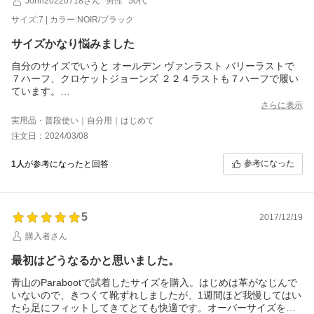
John20220718さん
男性
50代
サイズ:7 | カラー:NOIR/ブラック
サイズかなり悩みました
自分のサイズでいうと オールデン ヴァンラスト バリーラストで
７ハーフ、クロケットジョーンズ ２２４ラストも７ハーフで履い
ています。
今回パラブーツは初めてで、サイズ感が全く分からなかったの
さらに表示
で、銀座シックスや丸の内店で試着して６ハーフや７ ７ハーフ 店
実用品・普段使い｜自分用｜はじめて
員さんによって言うことがバラバラだったのでかなり悩みまし
注文日：2024/03/08
た。確かにJMのような修業が必要なら６ハーフ ジャストが７ 踵
は浮かないが若干余裕がある７ハーフ・・・・最終的に７ハーフ
参考になった
1人
が参考になったと回答
にしました。到着後展示会等で試し履きしましたが、このサイズ
正解だったと感じています。 サイズではショップの方にもいろい
ろ相談させていただきましたし、迅速な返答をいただけましたの
で感謝です。特に靴擦れ等もなく 夕方の膨張にも問題なく対応、
5
ランスはこれから出張靴としての活躍を予定しているので来週の
2017/12/19
出張が楽しみです。厚手のソックスに５０１リジットなんてOFF
購入者さん
気分にも十分に対応してくれるし、ジャケパンのONでも足元のノ
ルウィージャン製法がうまくはずしてくれます。ブラックをチョ
最初はどうなるかと思いました。
イスしましたが。すでにブラウン購入も視野に入れています。
青山のParabootで試着したサイズを購入。はじめは革がなじんで
いないので、きつくて靴ずれしましたが、1週間ほど我慢してはい
たら足にフィットしてきてとても快適です。オーバーサイズを買