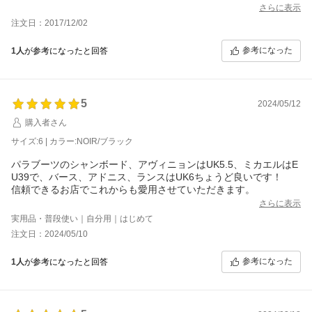
っていたら、いまごろゆるゆるだったと思います。最初は靴擦れ
さらに表示
しないように、あらかじめ絆創膏で対策して短時間×回数で靴をな
注文日：2017/12/02
らしていくことをお勧めします。
参考になった
1人
が参考になったと回答
5
2024/05/12
購入者さん
サイズ:6 | カラー:NOIR/ブラック
パラブーツのシャンボード、アヴィニョンはUK5.5、ミカエルはE
U39で、バース、アドニス、ランスはUK6ちょうど良いです！
信頼できるお店でこれからも愛用させていただきます。
さらに表示
実用品・普段使い｜自分用｜はじめて
注文日：2024/05/10
参考になった
1人
が参考になったと回答