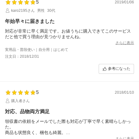
5
2019/01/06
karo2195さん
男性
30代
年始早々に届きました
対応が非常に早く満足です。お値うちに購入できてこのサービス
だと他で買う理由が見つかりませんね。
さらに表示
実用品・普段使い｜自分用｜はじめて
注文日：2018/12/31
参考になった
5
2018/01/10
購入者さん
対応、品物両方満足
領収書の依頼をメールでした際も対応が丁寧で早く素晴らしかっ
た。
商品も状態良く、梱包も綺麗。
またお願いしようと思います。
さらに表示