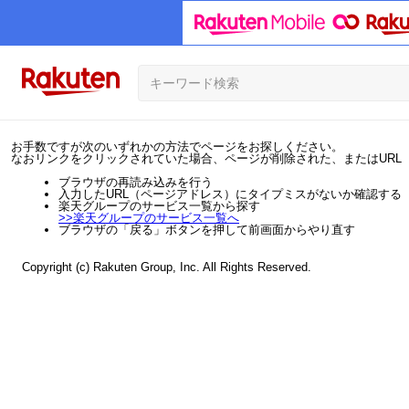
お手数ですが次のいずれかの方法でページをお探しください。
なおリンクをクリックされていた場合、ページが削除された、またはURL
ブラウザの再読み込みを行う
入力したURL（ページアドレス）にタイプミスがないか確認する
楽天グループのサービス一覧から探す
>>
楽天グループのサービス一覧へ
ブラウザの「戻る」ボタンを押して前画面からやり直す
Copyright (c) Rakuten Group, Inc. All Rights Reserved.