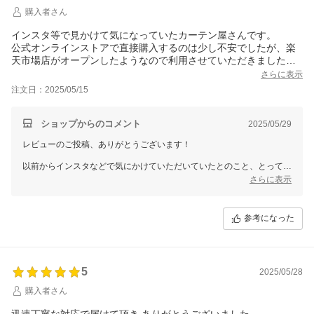
購入者さん
インスタ等で見かけて気になっていたカーテン屋さんです。
公式オンラインストアで直接購入するのは少し不安でしたが、楽
天市場店がオープンしたようなので利用させていただきました。
いくつか不安、疑問点があったので問い合わせたところ、すぐに
さらに表示
丁寧で詳しいお返事が返ってきました。
注文日：2025/05/15
安心して利用できるショップさんです。
商品数は公式オンラインの方が多いようなのでこちらでも少しず
つ取り扱ってくれたら嬉しいです。
ショップからのコメント
2025/05/29
レビューのご投稿、ありがとうございます！
以前からインスタなどで気にかけていただいていたとのこと、とっても
嬉しいです！
さらに表示
楽天市場店のご利用、そしてスタッフ対応へのお言葉もありがとうござ
います。
ご不安を解消できて、安心してご注文いただけたことが何よりです。
参考になった
商品数についてのご意見も、今後の参考にさせていただきます。
楽天店でもより多くのアイテムをご紹介できるよう努めてまいります！
またいつでもお待ちしております！
5
2025/05/28
購入者さん
迅速丁寧な対応で届けて頂き ありがとうございました。