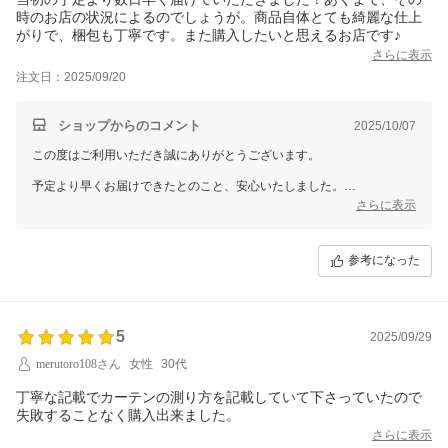
時のお店の状況によるのでしょうが。商品自体とても綺麗な仕上
がりで、梱包も丁寧です。また購入したいと思えるお店です♪
さらに表示
注文日：2025/09/20
ショップからのコメント
2025/10/07
この度はご利用いただき誠にありがとうございます。
予定より早くお届けできたとのこと、安心いたしました。
さらに表示
仕上がりや梱包にもご満足いただけてとても嬉しいです。
またお選びいただけるよう、これからも丁寧な対応を心がけてまいりま
す。
参考になった
5
2025/09/29
merutoro108さん
女性
30代
丁寧な記載でカーテンの測り方を記載していて下さっていたので
失敗することなく購入出来ました。
さらに表示