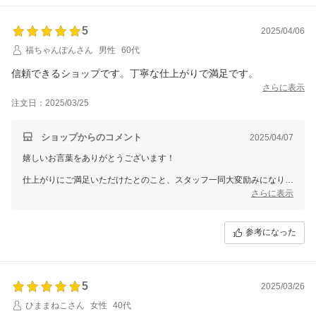
5
2025/04/06
福ちゃんぽんさん
男性
60代
信頼できるショップです。丁寧な仕上がりで満足です。
さらに表示
注文日：2025/03/25
ショップからのコメント
2025/04/07
嬉しいお言葉をありがとうございます！
仕上がりにご満足いただけたとのこと、スタッフ一同大変励みになりま
す。
さらに表示
これからも信頼していただけるショップであり続けられるよう、丁寧な
対応と品質を心がけてまいります。
参考になった
このたびはご利用いただき、誠にありがとうございました！
またのご利用を心よりお待ちしております。
5
2025/03/26
ひままねこさん
女性
40代