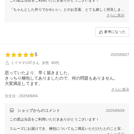
この度は当店をご利用いただきありがとうございます！
「ちゃんとした作りでかわいい」とのお言葉、とても嬉しく拝見しまし
た。
さらに表示
これからも安心してお選びいただけるよう、丁寧なものづくりを心がけ
てまいります。
参考になった
またのご利用を心よりお待ちしております！
5
2025/09/27
ミイママ1107さん
女性
60代
思っていたより、早く届きました。
きっちり梱包してありましたので、何の問題もありません。
大変満足してます。
さらに表示
注文日：2025/09/04
ショップからのコメント
2025/09/29
この度は当店をご利用いただきありがとうございます！
スムーズにお届けでき、梱包についてもご満足いただけたとのこと安心
いたしました。