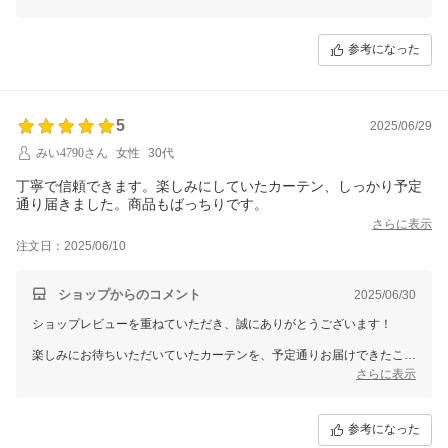
開封時のわかりやすさや扱いやすさも、気持ちよくお使いいただくため
に大切にしているポイントです。
参考になった
今後もスムーズで安心できるお買い物体験をご提供できるよう努めてま
いります。
またのご利用を心よりお待ちしております！
5
2025/06/29
みい4790さん
女性
30代
丁寧で信頼できます。楽しみにしていたカーテン、しっかり予定
通り届きました。商品もばっちりです。
さらに表示
注文日：2025/06/10
ショップからのコメント
2025/06/30
ショップレビューを重ねていただき、誠にありがとうございます！
楽しみにお待ちいただいていたカーテンを、予定通りお届けできたこ
と、そして「ばっちり」とのお言葉をいただけたこと、本当にうれしく
さらに表示
思います。
丁寧で信頼できると感じていただけたことが、私たちにとって何よりの
励みです。
参考になった