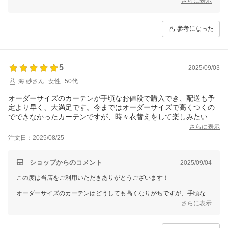
さらに表示
「大変満足」とのお言葉を頂戴し、スタッフ一同大変励みになります！
今後も安心してお買い物いただけるよう努めてまいりますので、またの
参考になった
ご利用を心よりお待ちしております。
5
2025/09/03
海 砂さん
女性
50代
オーダーサイズのカーテンが手頃なお値段で購入でき、配送も予
定より早く、大満足です。今まではオーダーサイズで高くつくの
でできなかったカーテンですが、時々衣替えをして楽しみたいと
思いました。
さらに表示
注文日：2025/08/25
ショップからのコメント
2025/09/04
この度は当店をご利用いただきありがとうございます！
オーダーサイズのカーテンはどうしても高くなりがちですが、手頃な価
格でお届けできて喜んでいただけたこと、とても嬉しく思います。
さらに表示
配送についても早くお届けできて安心いたしました！
季節に合わせてカーテンを衣替えして楽しんでいただけるなんて、とて