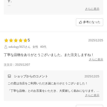
す。
ご質問への対応について「信頼できるお店」と感じていただけたこと、
さらに表示
大変光栄に思います。
ご不安な点を一つずつ解消しながら、安心してお買い物をしていただけ
参考になった
るよう、今後も丁寧なご案内を心がけてまいります。
またぜひカーテン選びのお手伝いができましたら嬉しいです。
5
2025/12/25
nekology5625さん
女性
40代
丁寧な品物をありがとうございました。また注文しますね！
さらに表示
注文日：2025/12/07
ショップからのコメント
2025/12/25
この度は当店をご利用いただき誠にありがとうございました！
「丁寧な品物」とのお言葉をいただき、大変嬉しく励みになります。
さらに表示
またぜひカーテン選びのお手伝いができましたら嬉しいです。