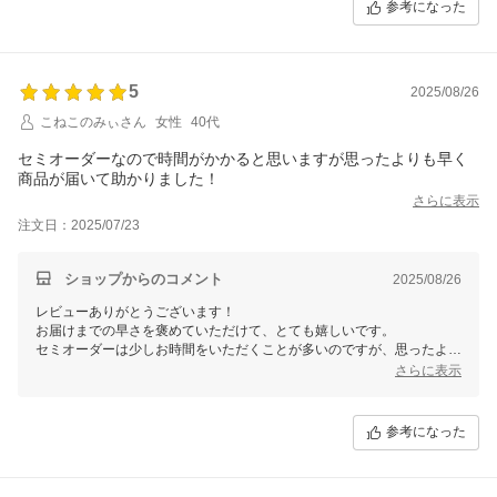
参考になった
も素敵な暮らし方ですね。
これからもぜひ、気分や季節に合わせてカーテンを選ぶ楽しみを満喫し
ていただければ幸いです！
5
2025/08/26
こねこのみぃさん
女性
40代
セミオーダーなので時間がかかると思いますが思ったよりも早く
商品が届いて助かりました！
さらに表示
注文日：2025/07/23
ショップからのコメント
2025/08/26
レビューありがとうございます！
お届けまでの早さを褒めていただけて、とても嬉しいです。
セミオーダーは少しお時間をいただくことが多いのですが、思ったより
早かったと感じてもらえたのなら安心しました。
さらに表示
これからも気持ちよくお買い物していただけるよう努めてまいりますの
で、また気になるカーテンがありましたらぜひチェックしてみてくださ
参考になった
いね。