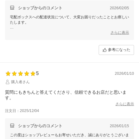
ショップからのコメント
2026/02/05
宅配ボックスへの配達状況について、大変お困りだったこととお察しい
たします。
恐れ入りますが、宅配ボックスへの投函方法や取り扱いにつきまして
さらに表示
は、
当店では直接関与することができないため、詳細についてはご利用の宅
配業者へお問い合わせいただけますと幸いです。
参考になった
このような中でもレビューをお寄せいただき、ありがとうございまし
た。
またぜひカーテン選びのお手伝いができましたら嬉しいです。
5
2026/01/10
購入者さん
質問にもきちんと答えてくださり、信頼できるお店だと思いま
す。
さらに表示
注文日：2025/12/04
ショップからのコメント
2026/01/15
この度はショップレビューもお寄せいただき、誠にありがとうございま