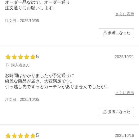
オーダー品なので、オーダー通り
注文通りにお願いします。
さらに表示
注文日：2025/10/05
参考になった
5
2025/10/21
購入者さん
お時間はかかりましたが予定通りに
綺麗な商品が届き、大変満足です。
引っ越し先でずっとカーテンがありませんでしたが
楽しみに待って良かったです。
さらに表示
寸法ミスが無いように購入できるように、記入欄があり、こちら
注文日：2025/10/05
もミスなくオーダーできました。
ありがとうございます。
参考になった
5
2025/10/16