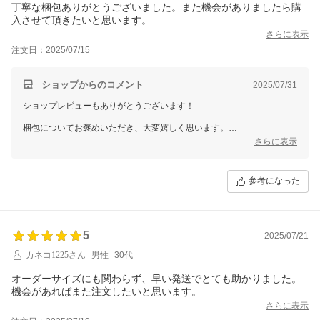
丁寧な梱包ありがとうございました。また機会がありましたら購
入させて頂きたいと思います。
さらに表示
注文日：2025/07/15
ショップからのコメント
2025/07/31
ショップレビューもありがとうございます！
梱包についてお褒めいただき、大変嬉しく思います。
安心してお買い物いただけるよう、これからも丁寧な対応を心がけてま
さらに表示
いります。
「また購入したい」とのお言葉を励みに、今後も素敵なカーテンをお届
参考になった
けできるよう努めてまいります。
このたびはご利用いただき、誠にありがとうございました！
5
2025/07/21
カネコ1225さん
男性
30代
オーダーサイズにも関わらず、早い発送でとても助かりました。
機会があればまた注文したいと思います。
さらに表示