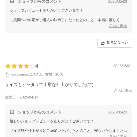
ショップからのコメント
2025/05/23
ショップレビューもありがとうございます！
ご質問への対応がご購入の決め手になったとのこと、本当に嬉しく、ス
タッフ一同励みになります。
さらに表示
今後もご不安なくお買い物いただけるよう、丁寧なご案内を心がけてま
いります。
参考になった
このたびはご注文いただき、誠にありがとうございました！
またのご利用を心よりお待ちしております。
4
2025/05/21
yukidaruma1231さん
女性
30代
サイズもピッタリで丁寧な仕上がりでした(^^)
さらに表示
注文日：2025/04/14
ショップからのコメント
2025/05/23
嬉しいショップレビューをありがとうございます！
サイズ感や仕上がりにご満足いただけたとのこと、安心いたしました。
丁寧なものづくりをこれからも心がけてまいりますので、また機会があ
さらに表示