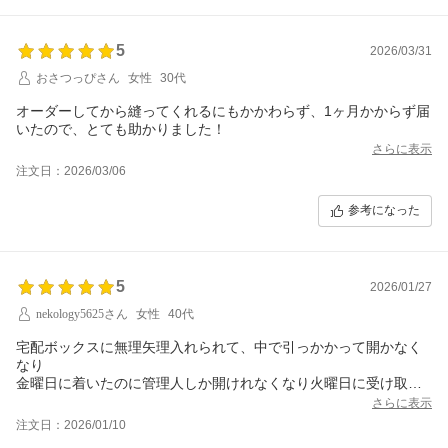
5
2026/03/31
おさつっぴさん
女性
30代
オーダーしてから縫ってくれるにもかかわらず、1ヶ月かからず届
いたので、とても助かりました！
さらに表示
注文日：2026/03/06
参考になった
5
2026/01/27
nekology5625さん
女性
40代
宅配ボックスに無理矢理入れられて、中で引っかかって開かなく
なり
金曜日に着いたのに管理人しか開けれなくなり火曜日に受け取り
ました。
さらに表示
宅配業者はいい加減すぎる…
注文日：2026/01/10