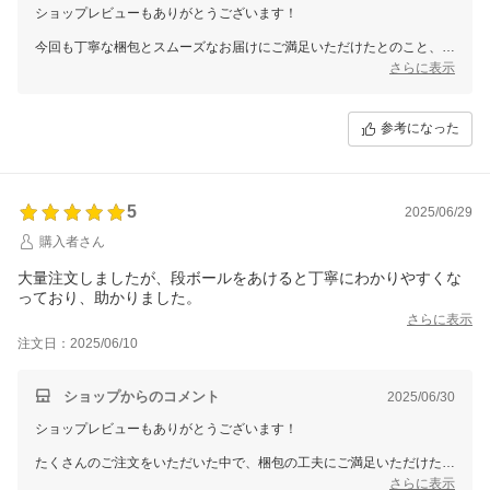
ショップレビューもありがとうございます！
今回も丁寧な梱包とスムーズなお届けにご満足いただけたとのこと、大
変嬉しく思います。
さらに表示
リピートしてくださるお客様に安心してご利用いただけるよう、これか
らも一つひとつ丁寧な対応を心がけてまいります。
参考になった
このたびもご利用いただき、誠にありがとうございました！
またのご利用を心よりお待ちしております。
5
2025/06/29
購入者さん
大量注文しましたが、段ボールをあけると丁寧にわかりやすくな
っており、助かりました。
さらに表示
注文日：2025/06/10
ショップからのコメント
2025/06/30
ショップレビューもありがとうございます！
たくさんのご注文をいただいた中で、梱包の工夫にご満足いただけたと
のこと、大変うれしく思います。
さらに表示