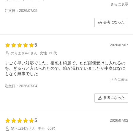
さらに表示
注文日：2026/07/05
参考になった
5
2026/07/07
のりまき428さん
女性
60代
すごく早い対応でした。梱包も綺麗で、ただ郵便受けに入れるの
を、ぎゅっと入れられたので、箱が潰れていましたが中身はなに
もなく無事でした
さらに表示
注文日：2026/07/04
参考になった
5
2026/07/02
楽ネコ2473さん
男性
60代