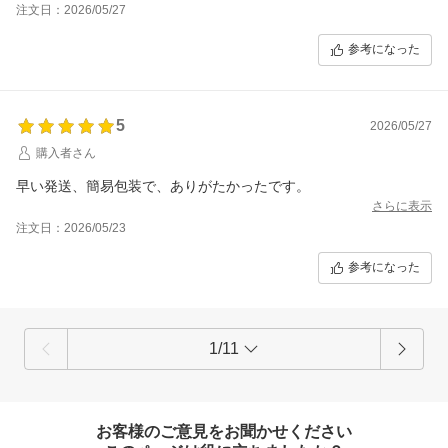
注文日：2026/05/27
参考になった
5
2026/05/27
購入者さん
早い発送、簡易包装で、ありがたかったです。
さらに表示
注文日：2026/05/23
参考になった
1/11
お客様のご意見をお聞かせください