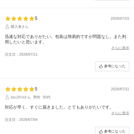
5
2026/07/15
購入者さん
迅速な対応でありがたい。包装は簡易的ですが問題なし。また利
用したいと思います。
さらに表示
注文日：2026/07/11
参考になった
5
2026/07/11
hiro2914さん
男性
50代
対応が早く、すぐに届きました。とてもありがたいです。
さらに表示
注文日：2026/07/04
参考になった