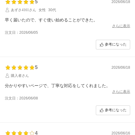
5
2026/06/18
あずさ4161さん
女性
30代
早く届いたので、すぐ使い始めることができた。
さらに表示
注文日：2026/06/05
参考になった
5
2026/06/18
購入者さん
分かりやすいページで、丁寧な対応をしてくれました。
さらに表示
注文日：2026/06/08
参考になった
4
2026/06/16