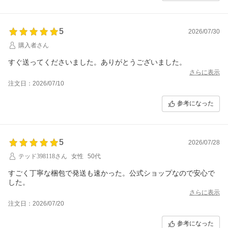
5
2026/07/30
購入者さん
すぐ送ってくださいました。ありがとうございました。
さらに表示
注文日：2026/07/10
参考になった
5
2026/07/28
テッド398118さん
女性
50代
すごく丁寧な梱包で発送も速かった。公式ショップなので安心で
した。
さらに表示
注文日：2026/07/20
参考になった