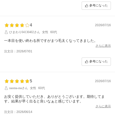
参考になった
4
2026/07/16
ひまわり04130402さん
女性
60代
一本目を使い終わる所ですがまつ毛太くなってきました。
さらに表示
注文日：2026/07/01
参考になった
5
2026/07/16
naoma-maさん
女性
60代
お安く提供していただき、ありがとうございます。期待してま
す。結果が早く出ると良いなぁと感じています。
さらに表示
注文日：2026/06/14