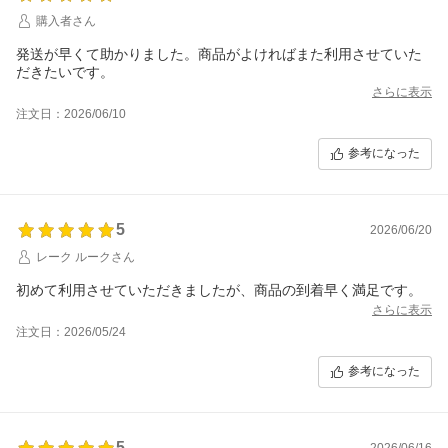
購入者さん
発送が早くて助かりました。商品がよければまた利用させていた
だきたいです。
さらに表示
注文日：2026/06/10
参考になった
5
2026/06/20
レーク ルークさん
さらに表示
注文日：2026/05/24
参考になった
5
2026/06/16