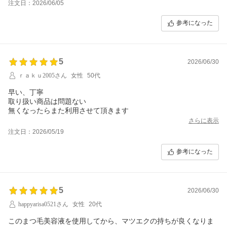
注文日：2026/06/05
参考になった
5
2026/06/30
ｒａｋｕ2005さん
女性
50代
早い、丁寧
取り扱い商品は問題ない
無くなったらまた利用させて頂きます
さらに表示
注文日：2026/05/19
参考になった
5
2026/06/30
happyarisa0521さん
女性
20代
このまつ毛美容液を使用してから、マツエクの持ちが良くなりま