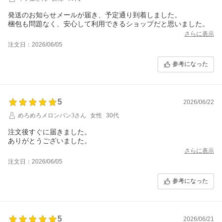
発送のお知らせメールが届き、予定通り到着しました。
梱包も問題なく、安心して利用できるショップだと思いました。
さらに表示
注文日：2026/06/05
参考になった
5
2026/06/22
めろめろメロンパン3さん
女性
30代
注文後すぐに届きました。
ありがとうございました。
さらに表示
注文日：2026/06/05
参考になった
5
2026/06/21