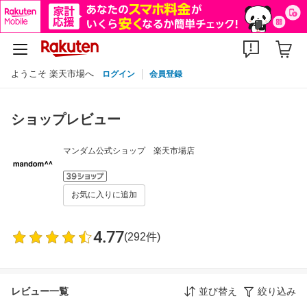
ようこそ 楽天市場へ
ログイン
会員登録
ショップレビュー
マンダム公式ショップ 楽天市場店
お気に入りに追加
4.77
(292件)
レビュー一覧
並び替え
絞り込み