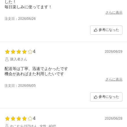
した！
毎日楽しみに使ってます！
さらに表示
注文日：2026/06/26
参考になった
4
2026/06/29
購入者さん
配送等は丁寧、迅速でよかったです
さらに表示
注文日：2026/06/05
参考になった
4
2026/06/28
ねこむら1979さん
女性
40代