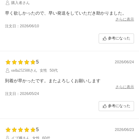
購入者さん
早く欲しかったので、早い発送をしていただき助かりました。
さらに表示
注文日：2026/06/10
参考になった
5
2026/06/24
stella252508さん
女性
50代
到着が早かったです。またよろしくお願いします
さらに表示
注文日：2026/05/24
参考になった
5
2026/06/23
イブ嬢さん
女性
60代