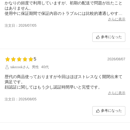
かなりの頻度で利用していますが、初期の配送で問題が出たこと
はありません。
使用中に保証期間で保証内容のトラブルには比較的遭遇しやすい
メーカーではありますが、対応はしっかりしているので、そのあ
さらに表示
たりも安心はしています。
注文日：2026/07/05
参考になった
5
2026/08/07
takecookさん
男性
40代
歴代の商品使っておりますが今回はほぼストレスなく開閉出来て
満足です。
顔認証に関してはもう少し認証時間早いと完璧です。
さらに表示
注文日：2026/08/05
参考になった