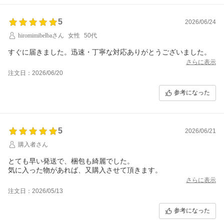
5
2026/06/24
hiromimibelbaさん
女性
50代
すぐに届きました。迅速・丁寧な対応ありがとうございました。
さらに表示
注文日：2026/06/20
参考になった
5
2026/06/21
購入者さん
とても早い発送で、梱包も綺麗でした。
気に入った物があれば、又購入させて頂きます。
さらに表示
注文日：2026/05/13
参考になった