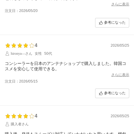
さらに表示
注文日：2026/05/20
参考になった
4
2026/05/25
hironya---さん
女性
50代
コンシーラーを日本のアンテナショップで購入しました。韓国コ
スメを安心して使用できる。
さらに表示
注文日：2026/05/15
参考になった
4
2026/05/25
購入者さん
購入後、発送もスムーズに対応していただいたと思います。梱包