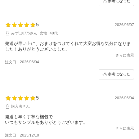
参考になった
5
2026/06/07
みずほ0775さん
女性
40代
発送が早い上に、おまけをつけてくれて大変お得な気分になりま
した！ありがとうございました。
さらに表示
注文日：2026/06/04
参考になった
5
2026/06/04
購入者さん
発送も早く丁寧な梱包で
いつもサンプルをありがとうございます。
さらに表示
注文日：2025/12/10