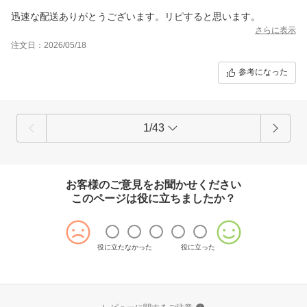
迅速な配送ありがとうございます。リピすると思います。
さらに表示
注文日：2026/05/18
参考になった
1/43
お客様のご意見をお聞かせください
このページは役に立ちましたか？
役に立たなかった
役に立った