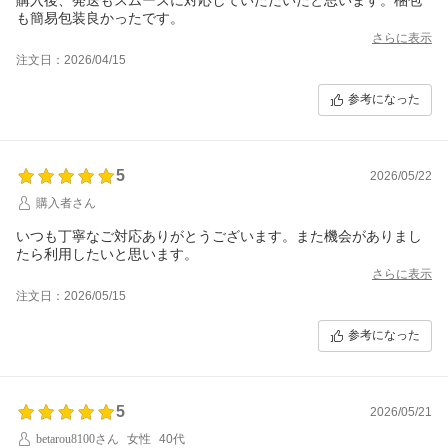
も簡易包装良かったです。
さらに表示
注文日：2026/04/15
参考になった
5
2026/05/22
購入者さん
いつも丁寧なご対応ありがとうございます。また機会がありまし
たら利用したいと思います。
さらに表示
注文日：2026/05/15
参考になった
5
2026/05/21
betarou8100さん
女性
40代