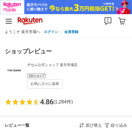
ようこそ 楽天市場へ
ログイン
会員登録
ショップレビュー
ザセム公式ショップ 楽天市場店
お気に入りに追加
4.86
(1,284件)
レビュー一覧
並び替え
絞り込み