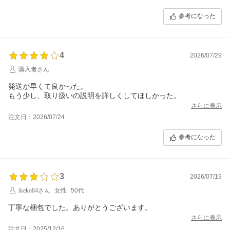
ングではこうした対応の丁寧さがとても重要だと思います。
参考になった
梱包も丁寧で、商品が傷つかないようしっかり配慮されていまし
た。届いた商品もきれいな状態で、とても気持ちよく受け取るこ
とができました。
4
発送も比較的早く、予定通り受け取ることができたので助かりま
2026/07/29
した。急ぎで必要な場合でも利用しやすいショップだと感じま
購入者さん
す。
発送が早くて良かった。
商品ページも見やすく、必要な情報が分かりやすく掲載されてい
もう少し、取り扱いの説明を詳しくしてほしかった。
たため、安心して購入を決めることができました。写真や説明も
さらに表示
分かりやすく、初めて購入する商品でもイメージしやすかったで
注文日：2026/07/24
す。
価格についても納得できる内容で、サービス全体を含めて満足度
参考になった
の高い買い物となりました。品揃えも豊富な印象なので、今後も
機会があれば利用したいと思います。
迅速な発送、丁寧な梱包、分かりやすい案内など、基本的な対応
3
2026/07/19
がしっかりしている信頼できるショップでした。また利用させて
いただきたいと思います。
ikeko84さん
女性
50代
丁寧な梱包でした。ありがとうございます。
さらに表示
注文日：2025/12/16