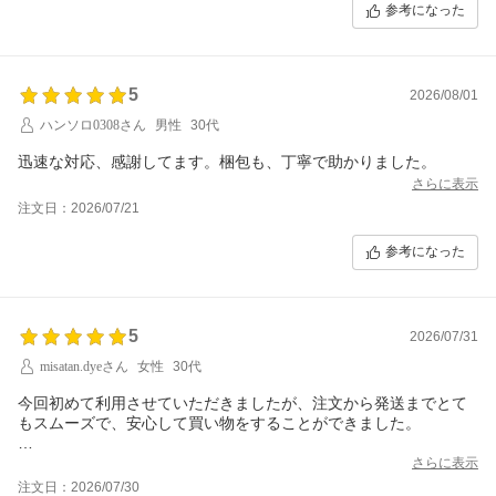
参考になった
5
2026/08/01
ハンソロ0308さん
男性
30代
迅速な対応、感謝してます。梱包も、丁寧で助かりました。
さらに表示
注文日：2026/07/21
参考になった
5
2026/07/31
misatan.dyeさん
女性
30代
今回初めて利用させていただきましたが、注文から発送までとて
もスムーズで、安心して買い物をすることができました。
注文後の案内も分かりやすく、発送までの流れが把握しやすかっ
さらに表示
たため、不安を感じることはありませんでした。ネットショッピ
注文日：2026/07/30