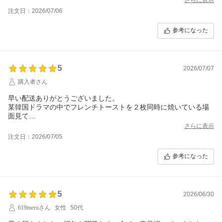
注文日：2026/07/06
参考になった
5
2026/07/07
購入者さん
早い配送ありがとうございました。
某韓国ドラマの中でフレンチトーストを２枚同時に焼いている場
面見て
これだ!と思い直ぐに注文しました
さらに表示
作りたい意欲が冷めない内に
注文日：2026/07/05
道具が届き感激しています。
ありがとうございました
参考になった
5
2026/06/30
619meruさん
女性
50代