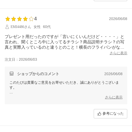
4
2026/06/08
EMI4486さん
女性
60代
プレゼント用だったのですが「言いにくいんだけど・・・・」と
言われ、聞くところ中に入ってるチラシ？商品説明チラシ？の写
真と実際入っているのと違うとのこと！横長のフライパンがない
ってないの！と言われちゃいました。ちょっと紛らわしかったよ
さらに表示
うです。
注文日：2026/06/03
１５点セットなので１５点セットのチラシを入れてください（ち
ょっと申し訳なかった・・）
ショップからのコメント
2026/06/08
このたびは貴重なご意見をお寄せいただき、誠にありがとうございま
す。
プレゼントとしてお選びいただいたにもかかわらず、同梱チラシの内容
さらに表示
によりご心配とご不便をおかけしてしまい、申し訳ございませんでし
た。
参考になった
ご指摘のとおり、現在同梱しておりますチラシと実際の商品内容に相違
があり、分かりづらいご案内となっておりました。今後はセット内容に
合わせたご案内ができるよう改善を進めてまいります。