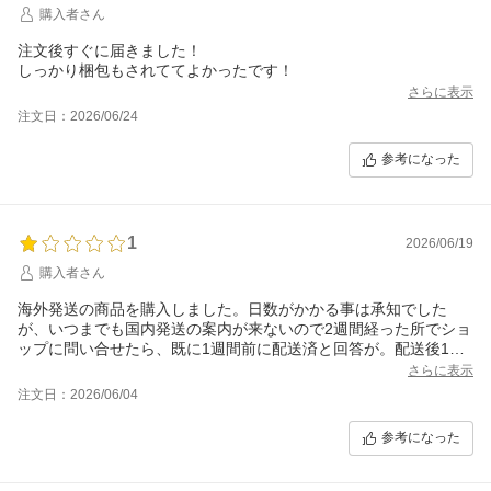
購入者さん
注文後すぐに届きました！
しっかり梱包もされててよかったです！
さらに表示
注文日：2026/06/24
参考になった
1
2026/06/19
購入者さん
海外発送の商品を購入しました。日数がかかる事は承知でした
が、いつまでも国内発送の案内が来ないので2週間経った所でショ
ップに問い合せたら、既に1週間前に配送済と回答が。配送後1週
間経ってるのにメールは来ないし、アプリの配送状況は更新され
さらに表示
ていないし、どういうことか。ちゃんと仕事してください。問い
注文日：2026/06/04
合わせ後に配送状況更新するのは全く評価できません。
参考になった