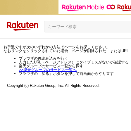
お手数ですが次のいずれかの方法でページをお探しください。
なおリンクをクリックされていた場合、ページが削除された、またはURL
ブラウザの再読み込みを行う
入力したURL（ページアドレス）にタイプミスがないか確認する
楽天グループのサービス一覧から探す
>>
楽天グループのサービス一覧へ
ブラウザの「戻る」ボタンを押して前画面からやり直す
Copyright (c) Rakuten Group, Inc. All Rights Reserved.