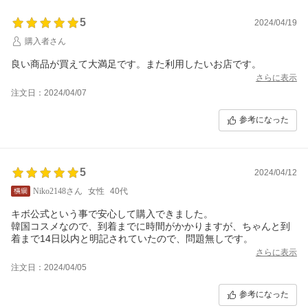
5
2024/04/19
購入者さん
良い商品が買えて大満足です。また利用したいお店です。
さらに表示
注文日：2024/04/07
参考になった
5
2024/04/12
Niko2148さん
女性
40代
キボ公式という事で安心して購入できました。
韓国コスメなので、到着までに時間がかかりますが、ちゃんと到
着まで14日以内と明記されていたので、問題無しです。
さらに表示
注文日：2024/04/05
参考になった