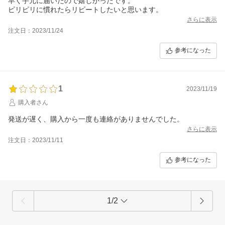
早く手元に届いたので嬉しかったです。
ピリピリに慣れたらリピートしたいと思います。
さらに表示
注文日：2023/11/24
参考になった
1
2023/11/19
購入者さん
発送が遅く、購入から一度も連絡がありませんでした。
さらに表示
注文日：2023/11/11
参考になった
1/2