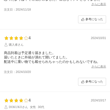
さらに表示
注文日：2024/11/18
参考になった
4
2024/10/31
購入者さん
商品到着は予定通り届きました。
届いたときに外箱が潰れて開いてました。
配送中に重い物でも載せられちゃったのかもしれないですね。
さらに表示
注文日：2024/10/20
参考になった
4
2024/10/17
DOKUKOさん
女性
30代