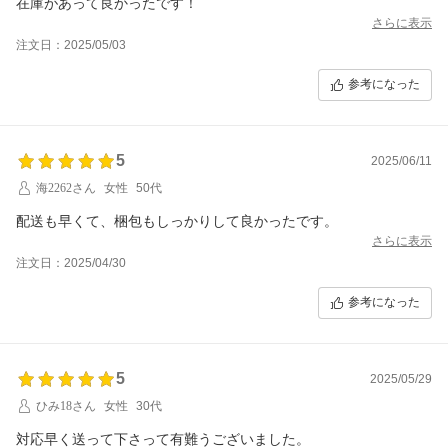
在庫があって良かったです！
さらに表示
注文日：2025/05/03
参考になった
5
2025/06/11
海2262さん
女性
50代
配送も早くて、梱包もしっかりして良かったです。
さらに表示
注文日：2025/04/30
参考になった
5
2025/05/29
ひみ18さん
女性
30代
対応早く送って下さって有難うございました。