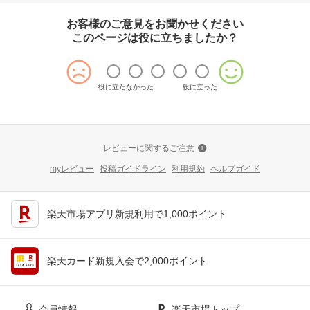
お客様のご意見をお聞かせください
このページは役に立ちましたか？
役に立たなかった
役に立った
レビューに関するご注意
myレビュー
投稿ガイドライン
利用規約
ヘルプガイド
楽天市場アプリ新規利用で1,000ポイント
楽天カード新規入会で2,000ポイント
会員情報
楽天市場トップ