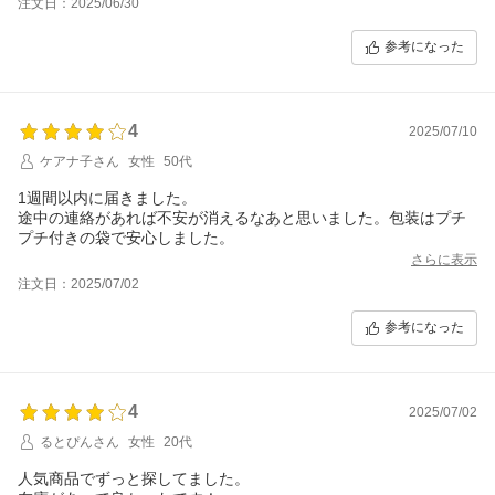
注文日：2025/06/30
参考になった
4
2025/07/10
ケアナ子さん
女性
50代
1週間以内に届きました。
途中の連絡があれば不安が消えるなあと思いました。包装はプチ
プチ付きの袋で安心しました。
さらに表示
注文日：2025/07/02
参考になった
4
2025/07/02
るとぴんさん
女性
20代
人気商品でずっと探してました。