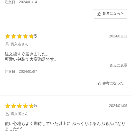
注文日：2024/01/14
参考になった
5
2024/01/12
購入者さん
注文後すぐ届きました。
可愛い包装で大変満足です。
さらに表示
注文日：2024/01/07
参考になった
5
2024/01/06
購入者さん
使い心地もよく期待していた以上に ぷっくりぷるんぷるんになり
ました^ ^