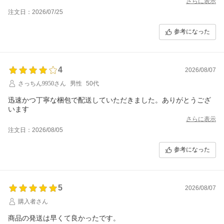
さらに表示
注文日：2026/07/25
参考になった
4
2026/08/07
さっちん9950さん
男性
50代
迅速かつ丁寧な梱包で配送していただきました。ありがとうござ
います
さらに表示
注文日：2026/08/05
参考になった
5
2026/08/07
購入者さん
商品の発送は早くて良かったです。