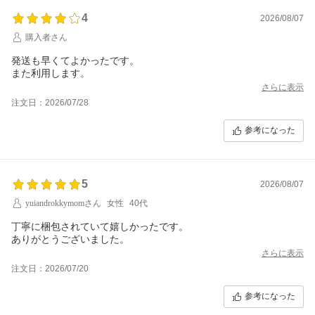
4
2026/08/07
購入者さん
発送も早くてよかったです。
また利用します。
さらに表示
注文日：2026/07/28
参考になった
5
2026/08/07
yuiandrokkymomさん
女性
40代
丁寧に梱包されていて嬉しかったです。
ありがとうございました。
さらに表示
注文日：2026/07/20
参考になった