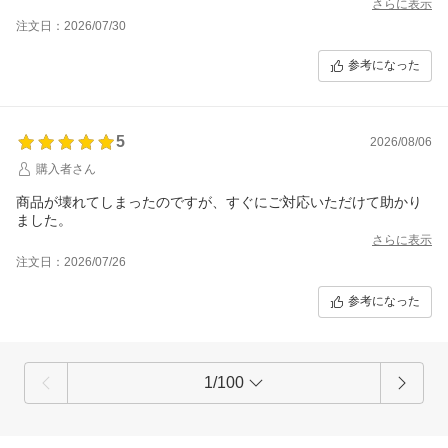
さらに表示
注文日：2026/07/30
参考になった
5
2026/08/06
購入者さん
商品が壊れてしまったのですが、すぐにご対応いただけて助かり
ました。
さらに表示
注文日：2026/07/26
参考になった
1/100