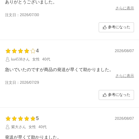
ありがとうございました。
さらに表示
注文日：2026/07/30
参考になった
4
2026/08/07
ku4538さん
女性
40代
急いでいたのですが商品の発送が早くて助かりました。
さらに表示
注文日：2026/07/29
参考になった
5
2026/08/07
紫大さん
女性
40代
発送が早くて助かりました。