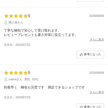
5
2026/08/06
購入者さん
丁寧な梱包で安心して受け取れます。
レビュープレゼントも暑さ対策に役立ってます。
さらに表示
注文日：2026/07/25
参考になった
5
2026/08/06
rodeo6さん
男性
50代
到着早く 梱包も完璧です 満足できるショップです
さらに表示
注文日：2026/07/25
参考になった