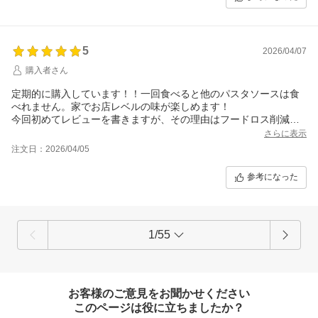
5
2026/04/07
購入者さん
定期的に購入しています！！一回食べると他のパスタソースは食
べれません。家でお店レベルの味が楽しめます！
今回初めてレビューを書きますが、その理由はフードロス削減の
ためにおまけを始めて頂きました^_^
さらに表示
賞味期限近いものとありましたが、4ヶ月近くあるものでした。ラ
注文日：2026/04/05
ンダムで入ってるみたいですが、いつも選ばない味だったので楽
しみです！
参考になった
1/55
お客様のご意見をお聞かせください
このページは役に立ちましたか？