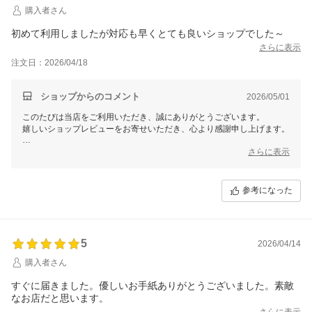
【そ】お蕎麦研究会・そばけん満足店
購入者さん
副店長 さちこ
初めて利用しましたが対応も早くとても良いショップでした～
さらに表示
注文日：2026/04/18
ショップからのコメント
2026/05/01
このたびは当店をご利用いただき、誠にありがとうございます。
嬉しいショップレビューをお寄せいただき、心より感謝申し上げます。
「対応も早くとても良いショップ」とのお言葉、スタッフ一同大変嬉し
さらに表示
く拝見いたしました。
お客様にご満足いただけたこと、何よりの励みでございます。
参考になった
これからも迅速で丁寧な対応を心がけてまいります。
またのご利用を心よりお待ちしております。
ありがとうございます。
【そ】お蕎麦研究会・そばけん満足店
5
2026/04/14
ありがとう課
購入者さん
結花より
すぐに届きました。優しいお手紙ありがとうございました。素敵
なお店だと思います。
さらに表示