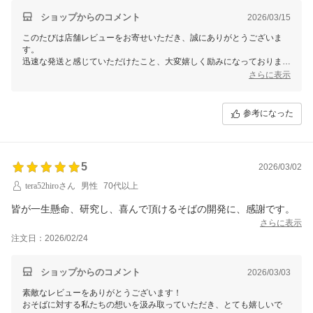
ショップからのコメント
2026/03/15
このたびは店舗レビューをお寄せいただき、誠にありがとうございま
す。
迅速な発送と感じていただけたこと、大変嬉しく励みになっておりま
す。
さらに表示
梱包から発送まで、お客様のお手元に少しでも早くお届けできるよう、
日々心がけております。
参考になった
またのご利用を、スタッフ一同心よりお待ちしております。
ありがとうございます。
【そ】お蕎麦研究会・そばけん満足店
5
2026/03/02
ありがとう課
鈴木健太
tera52hiroさん
男性
70代以上
皆が一生懸命、研究し、喜んで頂けるそばの開発に、感謝です。
さらに表示
注文日：2026/02/24
ショップからのコメント
2026/03/03
素敵なレビューをありがとうございます！
おそばに対する私たちの想いを汲み取っていただき、とても嬉しいで