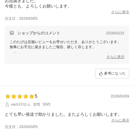
お品届きました。
今後とも、よろしくお願いします。
さらに表示
注文日：2026/03/05
ショップからのコメント
2026/03/15
このたびは店舗レビューをお寄せいただき、ありがとうございます。
無事にお手元に届きましたご報告、嬉しく存じます。
これからも気持ちよくお買い物いただけるよう、丁寧な梱包と迅速な発
さらに表示
送を心がけてまいります。
またのご利用を心よりお待ちしております。
参考になった
ありがとうございます。
【そ】お蕎麦研究会・そばけん満足店
ありがとう課
結花より
5
2026/03/09
stitch333さん
女性
50代
とても早い発送で助かりました。またよろしくお願いします。
さらに表示
注文日：2026/03/05