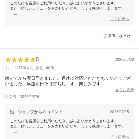
このたびも当店をご利用いただき、誠にありがとうございます。
また、嬉しいレビューをお寄せいただき、心より感謝申し上げます。
丁寧な梱包と迅速な対応にお喜びいただけたこと、スタッフ一同大変嬉
さらに表示
しく思います?
おまけもありがたくお使いいただいているとのこと、心よりお役に立て
参考になった
て光栄でございます。
お客様お一人おひとりへの感謝の気持ちを込めて、これからも丁寧な対
応を心がけてまいります。
またのご注文を心よりお待ちしております。
5
2026/05/30
ありがとうございます。
11127780さん
男性
60代
【そ】お蕎麦研究会・そばけん満足店
頼んでから翌日届きました。迅速に対応いただきありがとうござ
ありがとう課
いました。早速明日そば打ちします。楽しみです。
さらに表示
注文日：2026/05/29
ショップからのコメント
2026/07/15
このたびも当店をご利用いただき、誠にありがとうございます。
また、嬉しいレビューをお寄せいただき、心より感謝申し上げます。
翌日お届けできたとのこと、大変嬉しく思います。
さらに表示