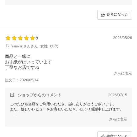
迅速な対応にお喜びいただけたこと、スタッフ一同励みになります?
明日のそば打ち、きっと美味しく打ち上がることと存じます。
参考になった
どうぞ存分にお楽しみください！
またのご注文を心よりお待ちしております。
ありがとうございます。
【そ】お蕎麦研究会・そばけん満足店
5
2026/05/26
技術担当 石川より
Yanwariさんさん
女性
60代
商品と一緒に
お手紙がはいっています
丁寧なお店ですね
さらに表示
注文日：2026/05/14
ショップからのコメント
2026/07/15
このたびも当店をご利用いただき、誠にありがとうございます。
また、嬉しいレビューをお寄せいただき、心より感謝申し上げます。
お手紙にお気づきいただき、「丁寧なお店」とのお言葉、大変嬉しく思
さらに表示
います?
お客様お一人おひとりへの感謝の気持ちを込めて、心を尽くしてお届け
しております。
参考になった