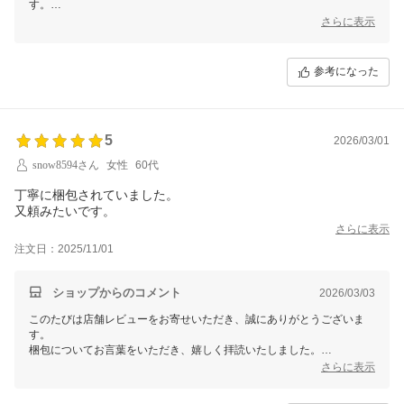
す。
お客様に心から喜んでいただける商品をお届けするため、これからも研
さらに表示
究を重ねて参ります。
ぜひ今後ともよろしくお願い申し上げます。
またのご利用を心よりお待ちしております！
参考になった
ありがとうございます。
【そ】お蕎麦研究会・そばけん満足店
ありがとう課
5
結花より
2026/03/01
snow8594さん
女性
60代
丁寧に梱包されていました。
又頼みたいです。
さらに表示
注文日：2025/11/01
ショップからのコメント
2026/03/03
このたびは店舗レビューをお寄せいただき、誠にありがとうございま
す。
梱包についてお言葉をいただき、嬉しく拝読いたしました。
お届けするまでが私どもの仕事と考えておりますので、丁寧と感じてい
さらに表示
ただけたことは何よりの励みです。