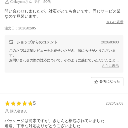
Chikayokoさん
男性
50代
ありがとうございます。
問い合わせしましたが、対応がとても良いです。同じサービス業
【そ】お蕎麦研究会・そばけん満足店
なので見習います。
ありがとう課
結花より
さらに表示
注文日：2026/02/05
ショップからのコメント
2026/03/03
このたびは店舗レビューをお寄せいただき、誠にありがとうございま
す。
お問い合わせの際の対応について、そのように感じていただけたこと、
大変ありがたく拝読いたしました。
さらに表示
同じサービス業に携わる方からのお言葉は、身が引き締まる思いです。
まだまだ至らぬ点もございますが、これからも一つひとつ丁寧に向き合
参考になった
ってまいります。
今後ともどうぞよろしくお願いいたします。
ありがとうございます。
5
2026/02/08
【そ】お蕎麦研究会・そばけん満足店
店長 吉田
購入者さん
パッケージは簡素ですが、きちんと梱包されていました
迅速、丁寧な対応ありがとうございました