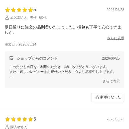
ありがとうございます。
5
2026/06/23
【そ】お蕎麦研究会・そばけん満足店
air0023さん
男性
60代
技術担当 石川より
期日通りに注文の品到着いたしました。梱包も丁寧で安心できま
した。
さらに表示
注文日：2026/05/24
ショップからのコメント
2026/06/25
このたびも当店をご利用いただき、誠にありがとうございます。
また、嬉しいレビューをお寄せいただき、心より感謝申し上げます。
期日通りにお届けでき、また丁寧な梱包にもご満足いただけたとのこ
さらに表示
と、大変嬉しく思います。
お客様に安心してお受け取りいただけるよう、これからも迅速で丁寧な
参考になった
対応を心がけてまいります。
ありがとうございます。
【そ】お蕎麦研究会・そばけん満足店
店長 吉田より
5
2026/06/23
購入者さん