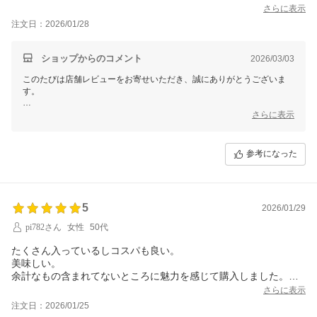
さらに表示
注文日：2026/01/28
ショップからのコメント
2026/03/03
このたびは店舗レビューをお寄せいただき、誠にありがとうございま
す。
当店のパッケージは、あえて簡素な仕様としております。
さらに表示
もともと業務用からのスタートということもあり、装いよりも中身と品
質を大切にしてまいりました。
また、すぐ処分できてごみが少なく済む点も、エコで助かるとご好評を
参考になった
いただいております。
梱包や対応についてのお言葉も、ありがとうございます。
これからも無駄を省きつつ、安心してお使いいただける商品をお届けし
5
てまいります。
2026/01/29
pi782さん
女性
50代
またのご利用を心よりお待ちしております。
ありがとうございます。
たくさん入っているしコスパも良い。
美味しい。
【そ】お蕎麦研究会・そばけん満足店
余計なもの含まれてないところに魅力を感じて購入しました。
ありがとう課
ティーパックに小分けして飲んでます。
さらに表示
美味しいです。
注文日：2026/01/25