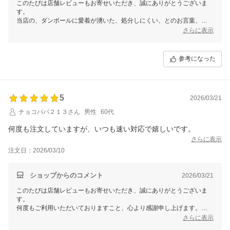
このたびは店舗レビューもお寄せいただき、誠にありがとうございま
す。
当店の、ダンボールに愛着が湧いた、処分しにくい、とのお言葉、
スタッフ一同、思わず顔がほころんでしまいました。
さらに表示
小さな箱にも、当店らしさを感じていただけましたこと、本当に嬉しい
です。
参考になった
ネーミング、長く繋がり そばにいる！そば研」の想いが届きましたこ
と、何よりでございます。
毎日のリラックスタイムに当店のそば茶をお楽しみいただけましたら幸
いです。
5
2026/03/21
ありがとうございます。
チョコパパ２１３さん
男性
60代
【そ】お蕎麦研究会・そばけん満足店
何度も注文していますが、いつも速い対応で嬉しいです。
副店長 さちこ
さらに表示
注文日：2026/03/10
ショップからのコメント
2026/03/21
このたびは店舗レビューもお寄せいただき、誠にありがとうございま
す。
何度もご利用いただいておりますこと、心より感謝申し上げます。
いつも速い対応と感じていただけていること、大変にありがたいお言
さらに表示
葉、大変、励みになります。