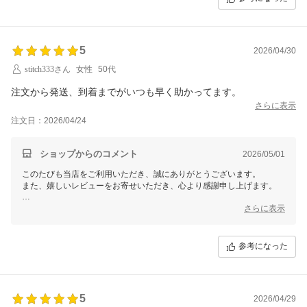
これからもお客様に喜んでいただけるよう、丁寧な対応を心がけてまい
ります。
またのご注文を心よりお待ちしております。
5
2026/04/30
ありがとうございます。
stitch333さん
女性
50代
【そ】お蕎麦研究会・そばけん満足店
注文から発送、到着までがいつも早く助かってます。
副店長 さちこ
さらに表示
注文日：2026/04/24
ショップからのコメント
2026/05/01
このたびも当店をご利用いただき、誠にありがとうございます。
また、嬉しいレビューをお寄せいただき、心より感謝申し上げます。
「注文から発送、到着までが早い」とのお言葉、スタッフ一同大変嬉し
さらに表示
く拝見いたしました。
お客様にいつも迅速にお届けできるよう、スタッフ一同努めておりま
す。
参考になった
これからも変わらず、スピーディーな対応を心がけてまいります。
またのご注文を心よりお待ちしております。
ありがとうございます。
5
2026/04/29