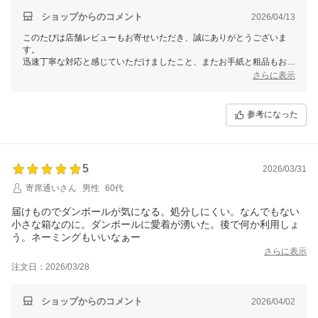
ショップからのコメント
2026/04/13
このたびは店舗レビューもお寄せいただき、誠にありがとうございま
す。
迅速丁寧な対応と感じていただけましたこと、またお手紙と粗品もお喜
びいただけましたこと、大変嬉しく存じます。
さらに表示
心ばかりではございますが、いつもご利用いただくお客様への感謝の気
持ちを込めてお届けしております。
参考になった
そのようにお受け取りいただけましたこと、スタッフ一同の何よりの喜
びでございます。
またのご利用を心よりお待ちしております。
5
2026/03/31
ありがとうございます。
寄席通いさん
男性
60代
【そ】お蕎麦研究会・そばけん満足店
副店長 さちこ
届けものでダンボールが気になる。処分しにくい。なんでもない
小さな箱なのに。ダンボールに愛着が湧いた。後で何か利用しょ
う。ネーミングもいいなぁー
さらに表示
注文日：2026/03/28
ショップからのコメント
2026/04/02