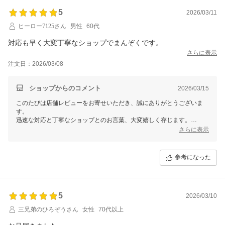
【そ】お蕎麦研究会・そばけん満足店
副店長 さちこ
5
2026/03/11
ヒーロー7125さん
男性
60代
対応も早く大変丁寧なショップでまんぞくです。
さらに表示
注文日：2026/03/08
ショップからのコメント
2026/03/15
このたびは店舗レビューをお寄せいただき、誠にありがとうございま
す。
迅速な対応と丁寧なショップとのお言葉、大変嬉しく存じます。
さらに表示
お客様に満足いただけるよう、梱包・発送ともに丁寧に努めておりま
す。
そのようなお声が、何よりの励みでございます。
参考になった
またのご利用を心よりお待ちしております。
ありがとうございます。
【そ】お蕎麦研究会・そばけん満足店
5
2026/03/10
技術担当 石川
三兄弟のひろぞうさん
女性
70代以上