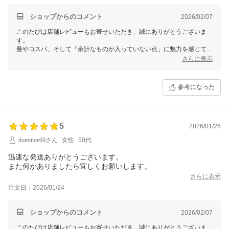
ショップからのコメント
2026/02/07
このたびは店舗レビューもお寄せいただき、誠にありがとうございま
す。
量やコスパ、そして「余計なものが入っていない点」に魅力を感じてい
ただけたとのこと、ありがとうございます。
さらに表示
そば茶を、ティーパックに小分けして楽しまれているご様子。
常連のお客様の皆さまは、色々とそう工夫しながら楽しんでいる様で
参考になった
す。
さて、立春を過ぎても、まだ寒さの残る時期ですね。
どうぞこれからも、あたたかいそば茶をご愛飲くださいませ。
5
2026/01/26
ありがとうございます。
またのお立ち寄りを、心よりお待ちしております。
dominoe69さん
女性
50代
【そ】お蕎麦研究会・そばけん満足店
迅速な発送ありがとうございます。
ありがとう課
また何かありましたら宜しくお願いします。
さらに表示
注文日：2026/01/24
ショップからのコメント
2026/02/07
このたびは店舗レビューもお寄せいただき、誠にありがとうございま