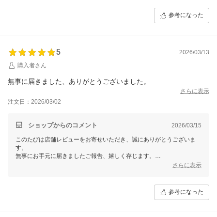
常にお客様のお手元に少しでも早くお届けできるよう心がけておりま
す。
参考になった
これからも変わらず努めてまいります。
ありがとうございます。
【そ】お蕎麦研究会・そばけん満足店
5
ありがとう課
2026/03/13
鈴木健太
購入者さん
無事に届きました、ありがとうございました。
さらに表示
注文日：2026/03/02
ショップからのコメント
2026/03/15
このたびは店舗レビューをお寄せいただき、誠にありがとうございま
す。
無事にお手元に届きましたご報告、嬉しく存じます。
さらに表示
これからも安心してお買い物いただけるよう、丁寧な梱包と迅速な発送
を心がけてまいります。
参考になった
またのご利用を心よりお待ちしております。
ありがとうございます。