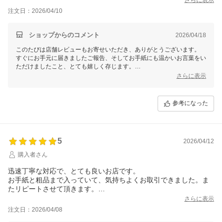
注文日：2026/04/10
ショップからのコメント
2026/04/18
このたびは店舗レビューもお寄せいただき、ありがとうございます。
すぐにお手元に届きましたご報告、そしてお手紙にも温かいお言葉をい
ただけましたこと、とても嬉しく存じます。
さらに表示
いつもご利用いただくお客様への感謝の気持ちを込めてお届けしており
ます。
参考になった
素敵なお店と感じていただけましたこと、私どもの何よりの励みでござ
います。
またのご利用を心よりお待ちしております。
ありがとうございます。
5
2026/04/12
【そ】お蕎麦研究会・そばけん満足店
ありがとう課
購入者さん
結花より
迅速丁寧な対応で、とても良いお店です。
お手紙と粗品まで入っていて、気持ちよくお取引できました。ま
たリピートさせて頂きます。
ありがとうございました。
さらに表示
注文日：2026/04/08