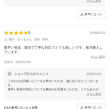
いるとのこと。
さらに表示
私たちも驚きでした！
新たなにご活用いただけていることが、とても嬉しいです。
参考になった
また「欠かせません」とのお言葉、胸にしみます。
これからも変わらずお役に立てるよう、丁寧にお届けしてまいります。
またのご利用を心よりお待ちしております。
ありがとうございます。
5
2026/01/15
【そ】お蕎麦研究会・そばけん満足店
菊川 まりもさん
女性
50代
素早い発送。親切で丁寧な対応でとても嬉しいです。毎月購入し
ています。
さらに表示
注文日：2025/12/26
ショップからのコメント
2026/01/16
このたびは店舗レビューをお寄せいただき、誠にありがとうございま
す。
素早い発送や対応についてお褒めのお言葉をいただき、とてもありがた
く拝見いたしました。
さらに表示
また、毎月ご利用くださっているとのこと、日頃から当店を頼っていた
だけていることが何より嬉しいです。
参考になった
1人
が参考になったと回答