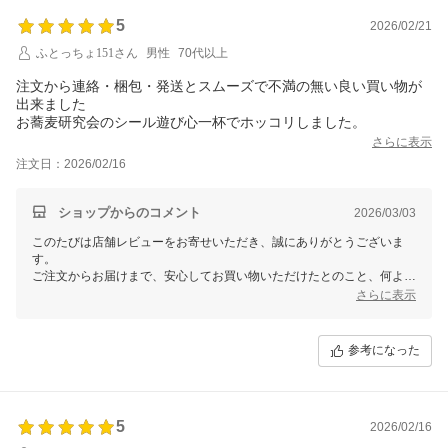
ありがとうございます。
5
2026/02/21
【そ】お蕎麦研究会・そばけん満足店
ありがとう課
ふとっちょ151さん
男性
70代以上
鈴木健太
注文から連絡・梱包・発送とスムーズで不満の無い良い買い物が
出来ました
お蕎麦研究会のシール遊び心一杯でホッコリしました。
さらに表示
注文日：2026/02/16
ショップからのコメント
2026/03/03
このたびは店舗レビューをお寄せいただき、誠にありがとうございま
す。
ご注文からお届けまで、安心してお買い物いただけたとのこと、何より
でございます。
さらに表示
そして、【そ】お蕎麦研究会のステッカーにも目を留めていただきあり
がとうございます。
参考になった
そば好きの方へ、こっそり同封している小さなステッカーです。
ほっこりしていただけたとのこと、私どもも嬉しい気持ちになります！
これからも気持ちのよいお買い物をしていただけるよう努めてまいりま
す。
5
2026/02/16
またのご利用を心よりお待ちしております。