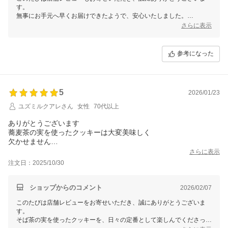
す。
無事にお手元へ早くお届けできたようで、安心いたしました。
さらに表示
また何かございましたら、どうぞお気軽にお立ち寄りください。
今後ともご贔屓にしていただけましたら嬉しいです。
参考になった
ありがとうございます。
【そ】お蕎麦研究会・そばけん満足店
5
2026/01/23
ユズミルクアレさん
女性
70代以上
ありがとうございます
蕎麦茶の実を使ったクッキーは大変美味しく
欠かせません
又宜しくお願い致します
さらに表示
注文日：2025/10/30
ショップからのコメント
2026/02/07
このたびは店舗レビューをお寄せいただき、誠にありがとうございま
す。
そば茶の実を使ったクッキーを、日々の定番として楽しんでくださって