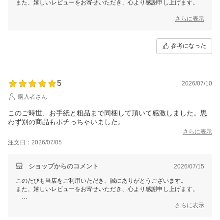
また、嬉しいレビューをお寄せいただき、心より感謝申し上げます。
毎年夏に当店をお選びいただき、ご家族皆様にご満足いただいていると
さらに表示
のこと、スタッフ一同これ以上の喜びはございません?
これからも変わらぬ品質と対応でお届けできるよう、心がけてまいりま
参考になった
す。
またのご注文を心よりお待ちしております。
ありがとうございます。
5
2026/07/10
【そ】お蕎麦研究会・そばけん満足店
ありがとう課
購入者さん
鈴木健太より
このご時世、お手紙と粗品まで同梱して頂いて感激しました。思
わず別の商品もポチっちゃいました。
さらに表示
注文日：2026/07/05
ショップからのコメント
2026/07/15
このたびも当店をご利用いただき、誠にありがとうございます。
また、嬉しいレビューをお寄せいただき、心より感謝申し上げます。
お手紙と粗品に感激していただけたとのこと、大変嬉しく思います?
さらに表示
お客様お一人おひとりへの感謝の気持ちを込めて、心を尽くしてお届け