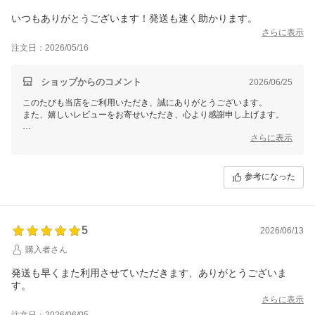
いつもありがとうございます！発送も速く助かります。
さらに表示
注文日：2026/05/16
ショップからのコメント
2026/06/25
このたびも当店をご利用いただき、誠にありがとうございます。
また、嬉しいレビューをお寄せいただき、心より感謝申し上げます。
「いつもありがとうございます！」のお言葉、こちらこそいつもご愛顧
さらに表示
いただき、大変嬉しく思います。
迅速な発送にもお喜びいただけたとのこと、スタッフ一同励みになりま
参考になった
す。
これからも変わらぬ対応でお届けできるよう、心がけてまいります。
またのご注文を心よりお待ちしております。
ありがとうございます。
5
2026/06/13
【そ】お蕎麦研究会・そばけん満足店
購入者さん
ありがとう課
結花より
発送も早くまた利用させていただきます、ありがとうございま
す。
さらに表示
注文日：2026/06/05