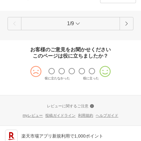
これからも「またここで買おう」と思っていただけるよう、
一つひとつ丁寧な対応を心がけてまいります。
今後ともどうぞよろしくお願いいたします。
1/9
ありがとうございます。
【そ】お蕎麦研究会・そばけん満足店
お客様のご意見をお聞かせください
このページは役に立ちましたか？
役に立たなかった
役に立った
レビューに関するご注意
myレビュー
投稿ガイドライン
利用規約
ヘルプガイド
楽天市場アプリ新規利用で1,000ポイント