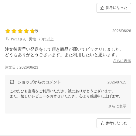
しております。
参考になった
別の商品もお買い上げいただいたとのこと、スタッフ一同これ以上の喜
びはございません。
新しい商品もきっとお気に召していただけるかと存じます。
これからも変わらぬ対応でお届けできるよう、心がけてまいります。
5
2026/06/26
またのご注文を心よりお待ちしております。
Parc3さん
男性
70代以上
ありがとうございます。
注文後素早い発送をして頂き商品が届いてビックリしました。
【そ】お蕎麦研究会・そばけん満足店
どうもありがとうございます。また利用したいと思います。
副店長 さちこ
さらに表示
注文日：2026/06/23
ショップからのコメント
2026/07/15
このたびも当店をご利用いただき、誠にありがとうございます。
また、嬉しいレビューをお寄せいただき、心より感謝申し上げます。
「素早い発送に驚いた」とのお言葉、大変嬉しく拝見いたしました。
さらに表示
お客様に驚いていただけるほど迅速にお届けできたこと、スタッフ一同
の励みでございます?
参考になった
「また利用したい」というお言葉を励みに、これからも迅速で丁寧な対
応を心がけてまいります。
またのご利用を心よりお待ちしております。