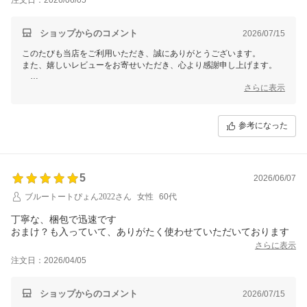
ショップからのコメント
2026/07/15
このたびも当店をご利用いただき、誠にありがとうございます。
また、嬉しいレビューをお寄せいただき、心より感謝申し上げます。
当店では、ご注文いただいたお客様に一日でも早くお届けしたいという
さらに表示
思いで、迅速な発送を心がけております。
お喜びいただけたとのこと、スタッフ一同大変嬉しく思います?
参考になった
「また利用させていただきます」というお言葉、何よりの励みでござい
ます。
これからもお客様への感謝の気持ちを込めて、丁寧な対応を心がけてま
いります。
5
2026/06/07
またのご注文を心よりお待ちしております。
ブルートートぴょん2022さん
女性
60代
ありがとうございます。
丁寧な、梱包で迅速です
【そ】お蕎麦研究会・そばけん満足店
おまけ？も入っていて、ありがたく使わせていただいております
ありがとう課
結花より
さらに表示
注文日：2026/04/05
ショップからのコメント
2026/07/15