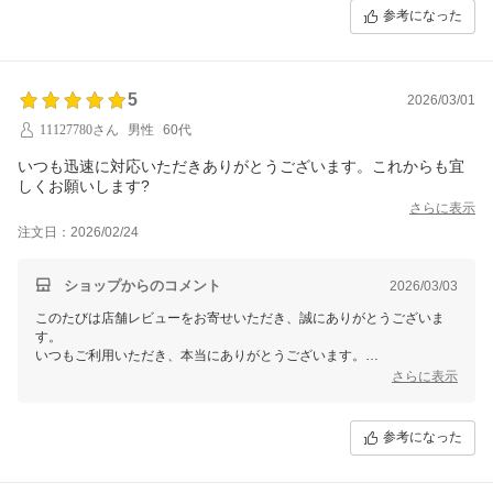
「また頼みたい」とのお言葉、本当にありがとうございます。
参考になった
次回も気持ちよくお受け取りいただけるよう努めてまいります。
ありがとうございます。
【そ】お蕎麦研究会・そばけん満足店
5
2026/03/01
ありがとう課
11127780さん
男性
60代
いつも迅速に対応いただきありがとうございます。これからも宜
しくお願いします?
さらに表示
注文日：2026/02/24
ショップからのコメント
2026/03/03
このたびは店舗レビューをお寄せいただき、誠にありがとうございま
す。
いつもご利用いただき、本当にありがとうございます。
迅速な対応と感じていただけていること、大変嬉しく、励みになってお
さらに表示
ります。
これからも変わらず、気持ちよくお買い物いただけるよう努めてまいり
参考になった
ます。
今後ともどうぞよろしくお願いいたします。