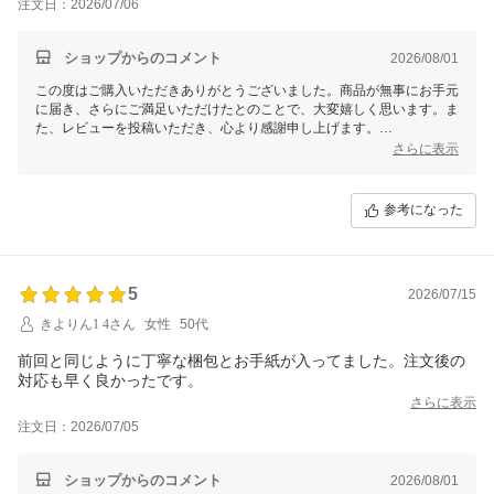
注文日：2026/07/06
ショップからのコメント
2026/08/01
この度はご購入いただきありがとうございました。商品が無事にお手元
に届き、さらにご満足いただけたとのことで、大変嬉しく思います。ま
た、レビューを投稿いただき、心より感謝申し上げます。
さらに表示
クーポンのご利用についてご不便をおかけし申し訳ございません。クー
ポンが使用できない理由として、使用条件を満たしていない場合や、有
効期限が切れている可能性があります。恐れ入りますが、クーポンの詳
参考になった
細な条件をご確認いただき、それでも解決しない場合はお手数ですがカ
スタマーサポートまでお問い合わせください。迅速に対応させていただ
きます。
今後ともお客様にご満足いただけるサービスを心掛けて参りますので、
5
2026/07/15
引き続きよろしくお願いいたします。
きよりん1 4さん
女性
50代
前回と同じように丁寧な梱包とお手紙が入ってました。注文後の
対応も早く良かったです。
さらに表示
注文日：2026/07/05
ショップからのコメント
2026/08/01