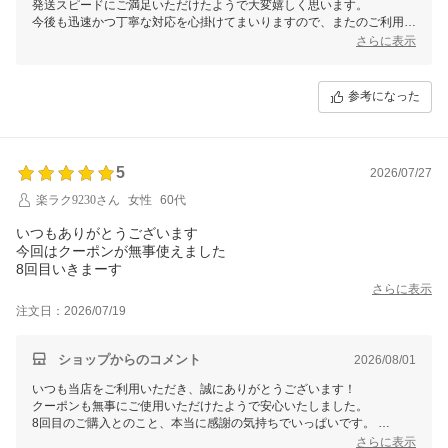
発送スピードにご満足いただけたようで大変嬉しく思います。
今後も迅速かつ丁寧な対応を心掛けてまいりますので、またのご利用を
心よりお待ちしております。
さらに表示
引き続きどうぞよろしくお願いいたします。
参考になった
5
2026/07/27
楽ラク9230さん
女性
60代
いつもありがとうございます
今回はクーポンが無事使えました
8回目いきまーす
さらに表示
注文日：2026/07/19
ショップからのコメント
2026/08/01
いつも当店をご利用いただき、誠にありがとうございます！
クーポンも無事にご使用いただけたようで安心いたしました。
8回目のご購入とのこと、本当に感謝の気持ちでいっぱいです。
さらに表示