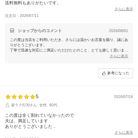
送料無料もありがたいです。
さらに表示
注文日：2026/07/11
ショップからのコメント
2026/08/01
この度は当店をご利用いただき、さらには温かいお言葉を賜り、誠にあ
りがとうございます。
丁寧で迅速な対応にご満足いただけたとのこと、とても嬉しく思いま
す。
さらに表示
また、送料無料サービスにもご満足いただけたようで、今後も多くの方
に喜んでいただけるよう努めてまいります。
これからもお客様にとって快適で便利なサービスを目指し努力して参り
参考になった
ますので、
ぜひまたのご利用を心よりお待ちしております。
ありがとうございました！
5
2026/07/16
楽ラク9230さん
女性
60代
この度は全く割れていなかったので
夫は、満足しています
ありがとうございました
レビューして頂く
さらに表示
クーポンが一度も使えませんなぜか