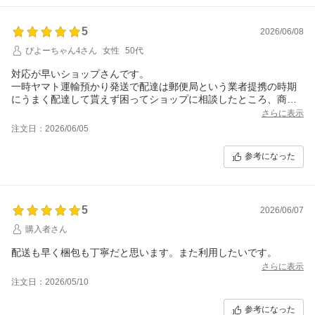
5
2026/06/08
ぴよーちゃん4さん
女性
50代
対応が早いショップさんです。
一時ヤマト運輸預かり発送で配達は郵便局という業者提携の時期
にうまく配達して貰えず困ってショップに相談したところ、商品
をあらためて贈る(ショップさん大損)とか提案してくれて。結局、
さらに表示
ヤマト運輸と郵便局双方の話し合いで無事に届いたのですが。
注文日：2026/06/05
メール相談、即、電話くれて緊急対応、とても感じが良かったで
す。トラブルを迅速に的確に心を込めて処理してくれるショップ
参考になった
さんは信頼できます。今回も確認のご連絡をメールでもらいまし
たが感じ良かったです。今後もよろしくお願いします。
5
2026/06/07
購入者さん
配送も早く梱包も丁寧だと思います。また利用したいです。
さらに表示
注文日：2026/05/10
参考になった