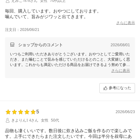
えみこ7878さん
女性
70代以上
毎回、購入しています。おやつにしております。
噛んでいて、旨みがジワッと出てきます。
さらに表示
注文日：2026/06/21
ショップからのコメント
2026/08/01
いつもご利用いただきありがとうございます。おやつとしてご愛用いた
だき、また噛むことで旨みを感じていただけるとのこと、大変嬉しく思
います。これからも満足いただける商品をお届けできるよう努めて参り
ます。何か気になる点やご要望などございましたら、どうぞお気軽にお
さらに表示
聞かせくださいませ。今後ともよろしくお願いいたします。
参考になった
5
2026/06/23
きよりん1 4さん
女性
50代
品物も凄くいいです。数日後に炊き込みご飯を作るので楽しみで
す。上手にできたらまた注文したいです。今回は半分を叔母にあ