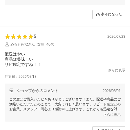
今後もお客様に喜んでいただける商品・サービスをお届けできるよう努
力してまいりますので、
引き続きお付き合いいただけると幸いです。
参考になった
ご不明な点などございましたら、どうぞお気軽にお問い合わせください
ませ。
またのご利用を心よりお待ちしております！
5
2026/07/23
めるも9772さん
女性
40代
配送はやい
商品は美味しい
リピ確定ですね！！
さらに表示
注文日：2026/07/18
ショップからのコメント
2026/08/01
この度はご購入いただきありがとうございます！また、配送や商品にご
満足いただけたとのことで、大変うれしく思います。リピート確定との
お言葉、スタッフ一同心より感謝申し上げます。これからも迅速な対応
と高品質の商品をお届けできるよう努めますので、ぜひまたのご利用を
さらに表示
お待ちしております！