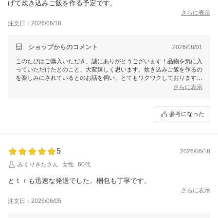
げて炊き込みご飯を作る予定です。
さらに表示
注文日：2026/06/18
ショップからのコメント
2026/08/01
このたびはご購入いただき、誠にありがとうございます！品物を気に入
っていただけたとのこと、大変嬉しく思います。炊き込みご飯を作るの
を楽しみにされているとのお話を伺い、とてもワクワクしております。
お料理をされる際の素敵なひとときと、出来上がったお料理が美味しく
さらに表示
仕上がることを心より願っております。
また、叔母様にもお裾分けされるという心温まるエピソード、ありがと
参考になった
うございます。ぜひお二人で楽しいお食事の時間をお楽しみください。
次回のご注文も心よりお待ちしております。この度は素敵なレビューを
いただきありがとうございました！
5
2026/06/18
みくりきたさん
女性
60代
とｔｒも迅速な発送でした。梱包も丁寧です。
さらに表示
注文日：2026/06/05