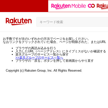
お手数ですが次のいずれかの方法でページをお探しください。
なおリンクをクリックされていた場合、ページが削除された、またはURL
ブラウザの再読み込みを行う
入力したURL（ページアドレス）にタイプミスがないか確認する
楽天グループのサービス一覧から探す
>>
楽天グループのサービス一覧へ
ブラウザの「戻る」ボタンを押して前画面からやり直す
Copyright (c) Rakuten Group, Inc. All Rights Reserved.