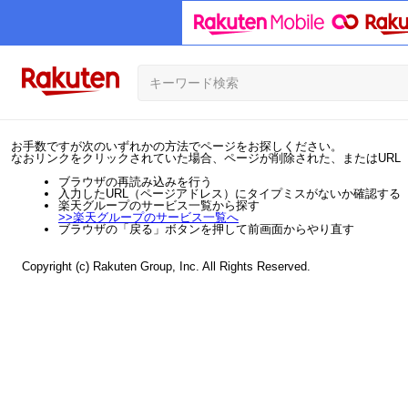
お手数ですが次のいずれかの方法でページをお探しください。
なおリンクをクリックされていた場合、ページが削除された、またはURL
ブラウザの再読み込みを行う
入力したURL（ページアドレス）にタイプミスがないか確認する
楽天グループのサービス一覧から探す
>>
楽天グループのサービス一覧へ
ブラウザの「戻る」ボタンを押して前画面からやり直す
Copyright (c) Rakuten Group, Inc. All Rights Reserved.