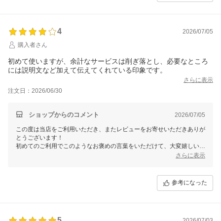
4
2026/07/05
購入者さん
初めて使いますが、余計なサービスは削ぎ落とし、必要なところ
には説明文など加えて伝えてくれている印象です。
さらに表示
注文日：2026/06/30
ショップからのコメント
2026/07/05
この度は当店をご利用いただき、またレビューをお寄せいただきありが
とうございます！
初めてのご利用でこのようなお褒めの言葉をいただけて、大変嬉しい気
持ちでいっぱいです。
さらに表示
必要な情報を明確にお伝えできたとのこと、安心いたしました。お客様
にとってより分かりやすく、
ご満足いただけるサービスを今後も提供できるよう、引き続き努めてま
参考になった
いります。
もし商品やサービスについて何か気になる点やご希望がございました
ら、
5
お気軽にお問い合わせください。またのご利用を心よりお待ちしており
2026/07/03