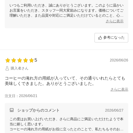
いつもご利用いただき、誠にありがとうございます。このように温かい
お言葉をいただき、スタッフ一同大変励みになります。価格についてご
理解いただき、また品質や対応にご満足いただけているとのこと、心か
ら感謝申し上げます。これからもお客様のお気に入りとして選んでいた
さらに表示
だけるよう、品質向上に努めてまいりますので、引き続きよろしくお願
い申し上げます。またのご利用を心よりお待ちしております！
参考になった
5
2026/06/26
購入者さん
コーヒーの淹れ方の用紙が入っていて、その通りいれたらとても
美味しくできました。ありがとうございました。
さらに表示
注文日：2026/06/21
ショップからのコメント
2026/06/27
この度はお買い上げいただき、さらに商品にご満足いただけたようで本
当に嬉しく思います。
コーヒーの淹れ方の用紙がお役に立ったとのことで、私たちもそのお言