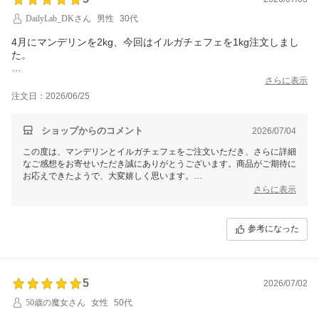
ます！
DailyLab_DKさん
男性
30代
4月にマンデリンを2kg、今回はイルガチェフェを1kg注文しまし
た。
どちらも大容量注文でしたが、200gずつ小分けされて届いたのが
さらに表示
とてもありがたかったです。いくつかのコーヒー豆ショップを見
注文日：2026/06/25
てきましたが、大容量でもここまで扱いやすい小分け包装にして
くれるお店はかなり貴重だと思います。
ショップからのコメント
2026/07/04
大容量であれば、お店側としては一袋にまとめた方が手間やコス
この度は、マンデリンとイルガチェフェをご注文いただき、さらに詳細
トを抑えやすいと思いますが、2026年7月1日時点では、非常にユ
なご感想をお寄せいただき誠にありがとうございます。商品がご期待に
ーザー目線で良心的に対応されている店舗だと感じました。
お応えできたようで、大変嬉しく思います。
さらに表示
DeLonghi Rivelia 全自動コーヒーマシンで豆を入れ替えながら使
当店では、お客様にコーヒーをより快適に楽しんでいただくため、200
っているため、200g単位だと保存もしやすく、鮮度管理もしやす
gずつの小分け包装を採用しております。保存や鮮度管理がしやすかっ
いです。袋にバルブも付いていて、まとめ買いでも安心感があり
たとのお言葉は、私たちの取り組みに対する大変励みとなります。ま
参考になった
ました。
た、バルブ付き袋にも満足いただけたようで安心いたしました。
発送や梱包も問題なく、また別の豆も試したいと思えるショップ
さらには、梱包や発送についてもお褒めの言葉をいただき、感謝申し上
です。
げます。お客様に信頼していただける店舗を目指し、一つ一つ丁寧に対
応を心掛けております。今後ともさらに喜んでいただけるよう、より良
5
2026/07/02
いサービスと商品提供に努めてまいります。
50歳の魔女さん
女性
50代
次回ご注文の際にも、ぜひ新しい豆をお試しいただき、また感想をお聞