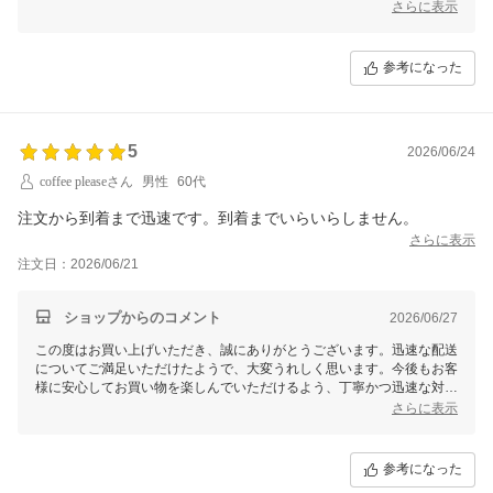
葉を励みに、引き続きお客様に喜んでいただけるよう努めてまいりま
さらに表示
す。
また何かご質問やご要望がございましたら、お気軽にお問い合わせくだ
参考になった
さい。
引き続き、美味しいコーヒータイムをお楽しみいただければ幸いです。
ありがとうございました！
5
2026/06/24
coffee pleaseさん
男性
60代
注文から到着まで迅速です。到着までいらいらしません。
さらに表示
注文日：2026/06/21
ショップからのコメント
2026/06/27
この度はお買い上げいただき、誠にありがとうございます。迅速な配送
についてご満足いただけたようで、大変うれしく思います。今後もお客
様に安心してお買い物を楽しんでいただけるよう、丁寧かつ迅速な対応
を心がけてまいります。またのご利用を心よりお待ちしております。
さらに表示
参考になった