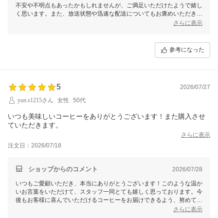
不安や不明点もあったかもしれませんが、ご満足いただけたようで嬉し
く思います。また、放送状態や迅速な配送についてもお褒めいただき感
謝いたします。今後も気持ちよくご利用いただけるよう、サービス向上
さらに表示
に努めてまいります。また何かご不明点やご意見等ございましたらお気
軽にお知らせください。次回のご利用も心よりお待ちしております！
参考になった
5
2026/07/27
yun.s1215さん
女性
50代
いつも美味しいコーヒーをありがとうございます！また購入させ
ていただきます。
さらに表示
注文日：2026/07/18
ショップからのコメント
2026/07/28
いつもご愛顧いただき、本当にありがとうございます！このような温か
いお言葉をいただけて、スタッフ一同とても嬉しく思っております。今
後もお客様に喜んでいただけるコーヒーをお届けできるよう、努めてま
いります。またのご利用を心よりお待ちしております！
さらに表示