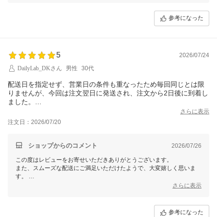
参考になった
5
2026/07/24
DailyLab_DKさん
男性
30代
配送日を指定せず、営業日の条件も重なったため毎回同じとは限
りませんが、今回は注文翌日に発送され、注文から2日後に到着し
ました。
想像以上に早く、鮮度を意識している利用者としても嬉しかった
さらに表示
です。
注文日：2026/07/20
お試しあれ。
ショップからのコメント
2026/07/26
この度はレビューをお寄せいただきありがとうございます。
また、スムーズな配送にご満足いただけたようで、大変嬉しく思いま
す。
鮮度を重視されるお客様にも安心してご利用いただけたことは、私たち
さらに表示
にとって大変励みになります。
これからもお客様にご満足いただけるサービスを提供できるよう努めて
参考になった
まいりますので、