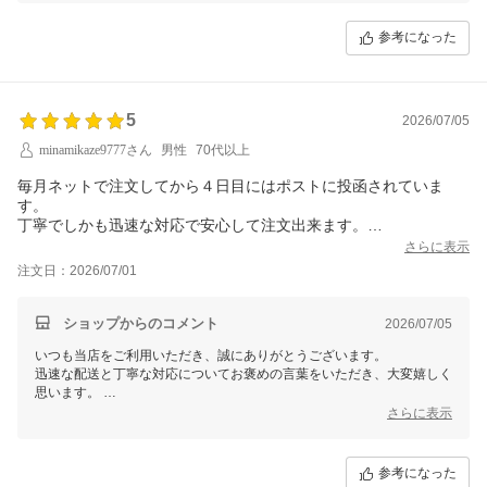
参考になった
5
2026/07/05
minamikaze9777さん
男性
70代以上
毎月ネットで注文してから４日目にはポストに投函されていま
す。
丁寧でしかも迅速な対応で安心して注文出来ます。
いつもいつも有難うございます。
さらに表示
注文日：2026/07/01
ショップからのコメント
2026/07/05
いつも当店をご利用いただき、誠にありがとうございます。
迅速な配送と丁寧な対応についてお褒めの言葉をいただき、大変嬉しく
思います。
これからもお客様に安心してご利用いただけるサービスを心掛けて参り
さらに表示
ます。
何かご要望や気になる点がございましたら、いつでもお気軽にお知らせ
ください。
参考になった
引き続きよろしくお願いいたします！