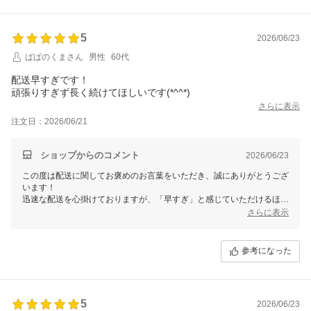
5
2026/06/23
ぱぱのくまさん
男性
60代
配送早すぎです！
頑張りすぎず長く続けてほしいです(*^^*)
さらに表示
注文日：2026/06/21
ショップからのコメント
2026/06/23
この度は配送に関してお褒めのお言葉をいただき、誠にありがとうござ
います！
迅速な配送を心掛けておりますが、「早すぎ」と感じていただけるほど
の速度でお届けできたこと、大変嬉しく思います。
さらに表示
また、温かいお心遣いのお言葉もありがとうございます。これからも無
理のない形で、安定したサービスを長く提供できるよう努めてまいりま
参考になった
す。今後とも当店をどうぞよろしくお願いいたします！
5
2026/06/23