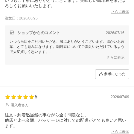
いつもご丁寧にありがとうございます。美味しい珈琲豆をまたよ
ろしくお願いいたします。
さらに表示
注文日：2026/06/25
ショップからのコメント
2026/07/16
いつも当店をご利用いただき、誠にありがとうございます。温かいお言
葉、とても励みになります。珈琲豆についてご満足いただけているよう
で大変嬉しく思います。
さらに表示
これからも皆様にお喜びいただける高品質な珈琲豆をお届けできるよ
う、スタッフ一同心を込めて取り組んでまいります。お気に入りの豆や
新しいご要望がございましたら、ぜひお気軽にお知らせください。また
参考になった
のご利用、心よりお待ちしております！
5
2026/07/09
購入者さん
注文～到着迄当然の事ながら全く問題なし。
他店と比べ金額、パッケージに対しての配慮がとても良いと思い
ます。
さらに表示