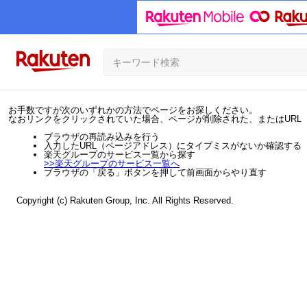
お手数ですが次のいずれかの方法でページをお探しください。
なおリンクをクリックされていた場合、ページが削除された、またはURL
ブラウザの再読み込みを行う
入力したURL（ページアドレス）にタイプミスがないか確認する
楽天グループのサービス一覧から探す
>>
楽天グループのサービス一覧へ
ブラウザの「戻る」ボタンを押して前画面からやり直す
Copyright (c) Rakuten Group, Inc. All Rights Reserved.