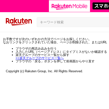
お手数ですが次のいずれかの方法でページをお探しください。
なおリンクをクリックされていた場合、ページが削除された、またはURL
ブラウザの再読み込みを行う
入力したURL（ページアドレス）にタイプミスがないか確認する
楽天グループのサービス一覧から探す
>>
楽天グループのサービス一覧へ
ブラウザの「戻る」ボタンを押して前画面からやり直す
Copyright (c) Rakuten Group, Inc. All Rights Reserved.