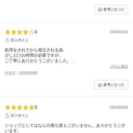
参考になった
4
2026/04/12
購入者さん
処理をされてから発注される為、
少しだけお時間が必要ですが、
ご丁寧にありがとうございました。
1点だけ、致し方無いかもしれないのですが
さらに表示
市長のお手紙も温かみがあり頬が緩みましたが
注文日：2026/03/03
「ささやか」ではなく、「市内の農家さんが育てられた自信作を
お届けします」ではいかがでしょうか。とても美味しかったです
参考になった
し、糸島は素敵な場所ですので、ぜひ。
これからも応援しております。
5
2026/04/06
購入者さん
ショップとしてはなんの落ち度もございません。ありがとうござ
います。