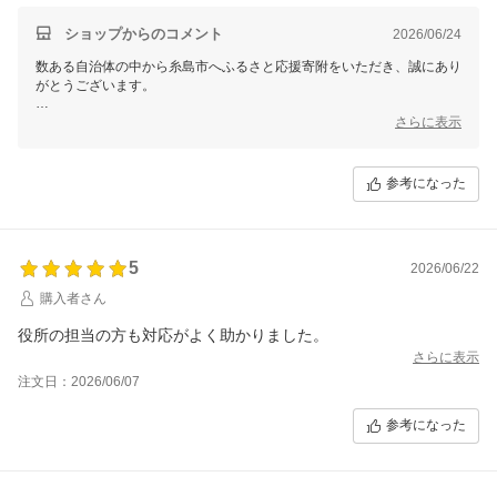
ショップからのコメント
2026/06/24
数ある自治体の中から糸島市へふるさと応援寄附をいただき、誠にあり
がとうございます。
この度は、配送期日を元にお申し込みいただいたにもかかわらず、お届
さらに表示
けの遅延によりご迷惑をおかけしましたこと、誠に申し訳ございませ
ん。
参考になった
遅延の背景といたしましては、生産者が田植えの最盛期を迎えており、
発送対応が困難な状況にあったことがございます。しかしながらそのよ
うな時期であることを事前に把握しご案内すべきところ、生産者との連
携が不十分だったために寄附者様からご連絡をいただくこととなりまし
5
たことは、ひとえに当窓口の不手際でございます。ご期待とご信頼を大
2026/06/22
きく損ねてしまうこととなり、衷心より深くお詫び申し上げます。
購入者さん
いただいたご指摘を真摯に受け止め、今後同様のことが発生しないよう
役所の担当の方も対応がよく助かりました。
生産者との連携体制および発送確認フローの見直しを検討してまいりま
さらに表示
す。
注文日：2026/06/07
この度は貴重なご意見を賜り、誠にありがとうございました。
その他なにかございましたら、ご遠慮なくお問い合わせくださいませ。
参考になった
何卒よろしくお願いいたします。