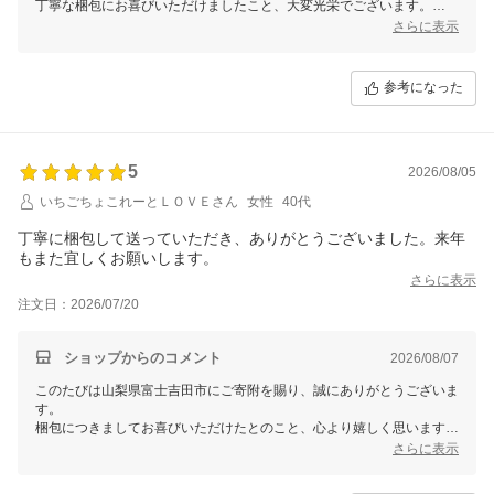
丁寧な梱包にお喜びいただけましたこと、大変光栄でございます。
これからも寄附者様に寄り添った対応を心掛けてまいります。
さらに表示
引き続き山梨県富士吉田市をよろしくお願いいたします。
参考になった
5
2026/08/05
いちごちょこれーとＬＯＶＥさん
女性
40代
丁寧に梱包して送っていただき、ありがとうございました。来年
もまた宜しくお願いします。
さらに表示
注文日：2026/07/20
ショップからのコメント
2026/08/07
このたびは山梨県富士吉田市にご寄附を賜り、誠にありがとうございま
す。
梱包につきましてお喜びいただけたとのこと、心より嬉しく思います。
次回のお届けも心よりお待ちしております。
さらに表示
これからも皆様に安心してお申込みいただけるような対応を心掛けてま
いります。