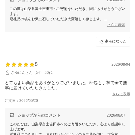
この度は山梨県富士吉田市へご寄附をいただき、誠にありがとうござい
ます。
返礼品の桃をお気に召していただき大変嬉しく存じます。
楽しみにお待ちいただいていたとのこと、無事に早めにお届けできて何
さらに表示
よりです。
皆様に喜んでいただけたとのお言葉が、私たちの励みとなります。
これからも寄附者様にご満足していただけるよう努めてまいります。
参考になった
今後とも山梨県富士吉田市をどうぞよろしくお願いいたします。
5
2026/08/04
さゆにんさん
女性
50代
とてもよい商品をありがとうございました。梱包も丁寧で全て無
事に届けていただきました。
さらに表示
注文日：2026/05/20
ショップからのコメント
2026/08/07
このたびは、山梨県富士吉田市へのご寄附をいただき、心より感謝申し
上げます。
返礼品につきまして、お喜びいただけたとのお言葉を伺い、大変嬉しく