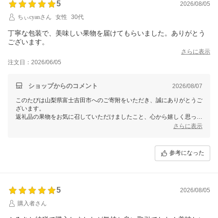
5
2026/08/05
ちぃcyanさん
女性
30代
丁寧な包装で、美味しい果物を届けてもらいました。ありがとう
ございます。
さらに表示
注文日：2026/06/05
ショップからのコメント
2026/08/07
このたびは山梨県富士吉田市へのご寄附をいただき、誠にありがとうご
ざいます。
返礼品の果物をお気に召していただけましたこと、心から嬉しく思って
おります。
さらに表示
また、丁寧な包装についてのお言葉も頂戴し、大変励みになります。
これからも丁寧な対応を心掛けてまいります。
引き続き山梨県富士吉田市をどうぞよろしくお願いいたします。
参考になった
5
2026/08/05
購入者さん