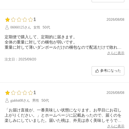
1
2026/08/08
06060125さん
女性
50代
定期便で購入して、定期的に届きます。
全体の重量に対しての梱包が弱いです。
重量に対して薄いダンボールだけの梱包なので配送だけで敗れて
ます。
さらに表示
商品が飲料なのでペットボトルに入ってとはいえ、衛生的に心配
注文日：2025/09/20
なこともあります。直ぐに商品出来る量ではないので。
参考になった
1
2026/08/08
giabbit08さん
男性
50代
「お届け直後が、一番美味しい状態になります。お早目にお召し
上がりください。」とホームページに記載あったので、届くのを
楽しみにしていました。届いた桃は、外見は赤く美味しそうでし
たが、皮をむいて食べたら、まるで青いリンゴみたいで全然甘く
さらに表示