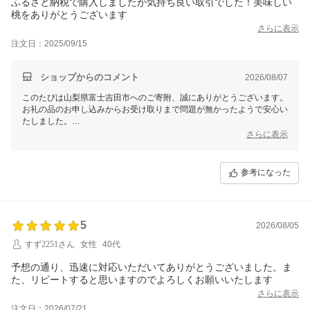
ふるさと納税で購入しましたが気持ち良い取引でした！美味しい
桃をありがとうございます
さらに表示
注文日：2025/09/15
ショップからのコメント
2026/08/07
このたびは山梨県富士吉田市へのご寄附、誠にありがとうございます。
お礼の品のお申し込みからお受け取りまで問題が無かったようで安心い
たしました。
また、お届けの桃を美味しくお召し上がりいただき嬉しく思います。
さらに表示
これからも寄附者様に寄り添った対応を心掛けてまいります。
引き続き山梨県富士吉田市をよろしくお願いいたします。
参考になった
5
2026/08/05
すず2251さん
女性
40代
予想の通り、迅速に対応いただいてありがとうございました。ま
た、リピートすると思いますのでよろしくお願いいたします
さらに表示
注文日：2026/07/21