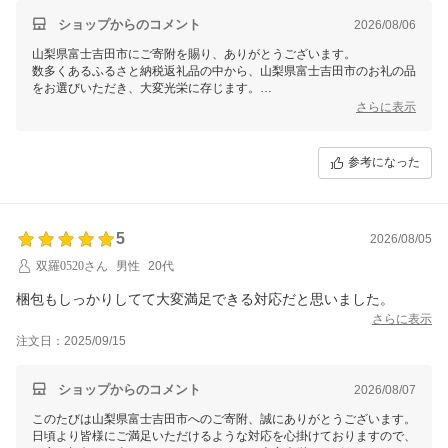
ショップからのコメント
2026/08/06
山梨県富士吉田市にご寄附を賜り、ありがとうございます。
数多くあるふるさと納税返礼品の中から、山梨県富士吉田市のお礼の品
をお選びいただき、大変光栄に存じます。
さらに表示
また、返礼品のお届けにつきまして、ご迷惑をおかけしてしまい大変申
し訳ございませんでした。
いただいたご意見を配送業者に共有し、今後このような事がないよう注
参考になった
意して対応させていただきます。
お礼品の到着を安心してお待ちいただけるよう、事業者や配送業者との
連携をしっかりと取って参りますので、今後とも富士吉田市をよろしく
お願いいたします。
5
2026/08/05
双羅0520さん
男性
20代
梱包もしっかりしてて大変満足できる対応だと思いました。
さらに表示
注文日：2025/09/15
ショップからのコメント
2026/08/07
このたびは山梨県富士吉田市へのご寄附、誠にありがとうございます。
日頃より皆様にご満足いただけるような対応を心掛けておりますので、