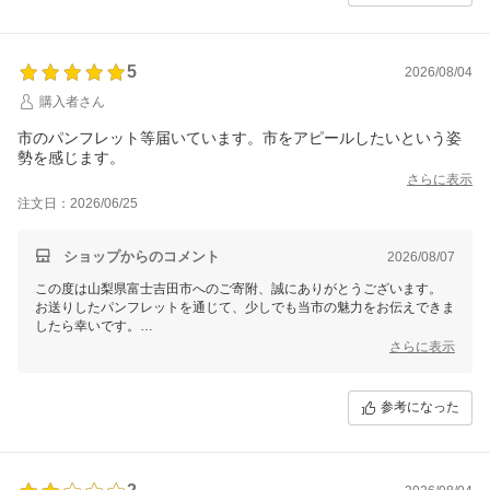
5
2026/08/04
購入者さん
市のパンフレット等届いています。市をアピールしたいという姿
勢を感じます。
さらに表示
注文日：2026/06/25
ショップからのコメント
2026/08/07
この度は山梨県富士吉田市へのご寄附、誠にありがとうございます。
お送りしたパンフレットを通じて、少しでも当市の魅力をお伝えできま
したら幸いです。
寄附者様の温かいお声が、私たちの励みとなります。
さらに表示
今後も、寄附者様にさらに魅力を感じていただけるよう、努力を続けて
まいります。
引き続き山梨県富士吉田市をよろしくお願いいたします。
参考になった