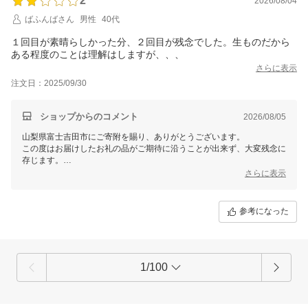
2
2026/08/04
ばふんばさん
男性
40代
１回目が素晴らしかった分、２回目が残念でした。生ものだから
ある程度のことは理解はしますが、、、
さらに表示
注文日：2025/09/30
ショップからのコメント
2026/08/05
山梨県富士吉田市にご寄附を賜り、ありがとうございます。
この度はお届けしたお礼の品がご期待に沿うことが出来ず、大変残念に
存じます。
配達業者へいただいたご意見を共有し、再発防止に努めて参ります。
さらに表示
これからも、より良い品質のものをお届けできるよう努めて参りますの
で、今後とも変わらぬご愛顧のほどよろしくお願いいたします。
参考になった
1/100