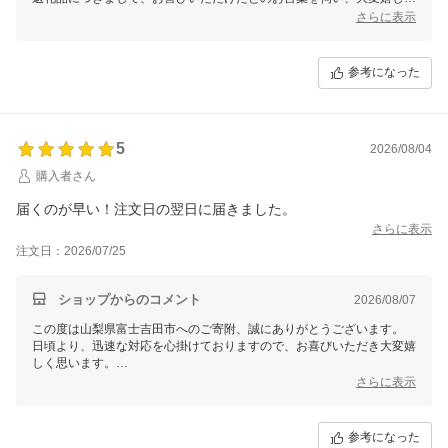
思います。
さらに表示
また、梱包やお届けについてもお褒めいただき、誠にありがとうござい
ます。
いただいたご感想を励みに、今後も寄附者様にご満足いただけるよう努
参考になった
めてまいります。
これからも山梨県富士吉田市をどうぞよろしくお願いいたします。
5
2026/08/04
購入者さん
届くのが早い！注文日の翌日に届きました。
さらに表示
注文日：2026/07/25
ショップからのコメント
2026/08/07
この度は山梨県富士吉田市へのご寄附、誠にありがとうございます。
日頃より、迅速な対応を心掛けておりますので、お喜びいただき大変嬉
しく思います。
今後も寄附者様に安心してお申込みいただけるよう、精一杯努めてまい
さらに表示
ります。
引き続き山梨県富士吉田市をどうぞよろしくお願いいたします。
参考になった