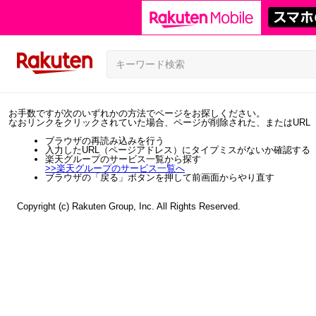
お手数ですが次のいずれかの方法でページをお探しください。
なおリンクをクリックされていた場合、ページが削除された、またはURL
ブラウザの再読み込みを行う
入力したURL（ページアドレス）にタイプミスがないか確認する
楽天グループのサービス一覧から探す
>>
楽天グループのサービス一覧へ
ブラウザの「戻る」ボタンを押して前画面からやり直す
Copyright (c) Rakuten Group, Inc. All Rights Reserved.