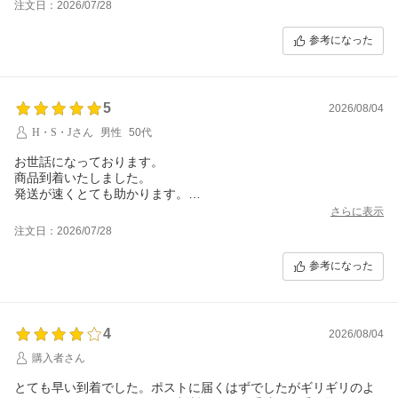
注文日：2026/07/28
参考になった
5
2026/08/04
H・S・Jさん
男性
50代
お世話になっております。
商品到着いたしました。
発送が速くとても助かります。
またお願いします。
さらに表示
ありがとうございました。
注文日：2026/07/28
参考になった
4
2026/08/04
購入者さん
とても早い到着でした。ポストに届くはずでしたがギリギリのよ