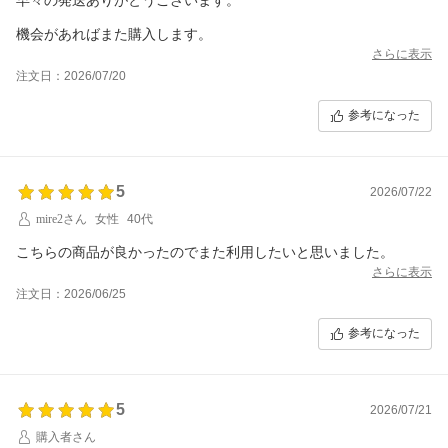
機会があればまた購入します。
さらに表示
注文日：2026/07/20
参考になった
5
2026/07/22
mire2さん
女性
40代
こちらの商品が良かったのでまた利用したいと思いました。
さらに表示
注文日：2026/06/25
参考になった
5
2026/07/21
購入者さん