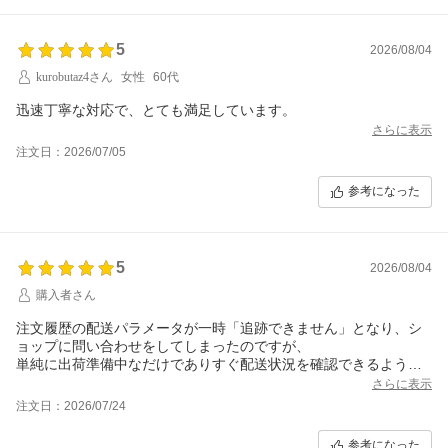
5
2026/08/04
kurobutaz4さん
女性
60代
迅速丁寧な対応で、とても満足しています。
さらに表示
注文日：2026/07/05
参考になった
5
2026/08/04
購入者さん
注文履歴の配送パラメータが一時「追跡できません」となり、シ
ョップに問い合わせをしてしまったのですが、
単純に出荷準備中なだけでありすぐ配送状況を確認できるように
なりましたし、問い合わせへの丁寧な返信もいただけました。
さらに表示
余計な手間をかけさせてしまい申し訳なかったです。
注文日：2026/07/24
参考になった