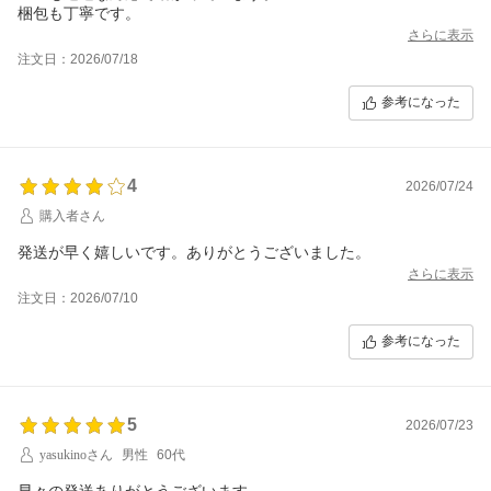
梱包も丁寧です。
さらに表示
注文日：2026/07/18
参考になった
4
2026/07/24
購入者さん
発送が早く嬉しいです。ありがとうございました。
さらに表示
注文日：2026/07/10
参考になった
5
2026/07/23
yasukinoさん
男性
60代
早々の発送ありがとうございます。