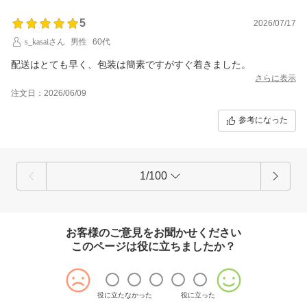
5
2026/07/17
s_kasaiさん
男性
60代
配送はとても早く、包装は簡素ですがすぐ着きました。
さらに表示
注文日：2026/06/09
参考になった
1/100
お客様のご意見をお聞かせください
このページは役に立ちましたか？
役に立たなかった
役に立った