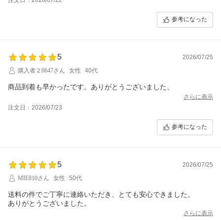
参考になった
5
2026/07/25
購入者２0647さん
女性
40代
商品到着も早かったです。ありがとうございました、
さらに表示
注文日：2026/07/23
参考になった
5
2026/07/25
MIE810さん
女性
50代
送料の件でご丁寧に連絡いただき、とても安心できました。
ありがとうございました。
さらに表示