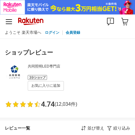
ようこそ 楽天市場へ
ログイン
会員登録
ショップレビュー
共同照明LED専門店
お気に入りに追加
4.74
(12,034件)
レビュー一覧
並び替え
絞り込み